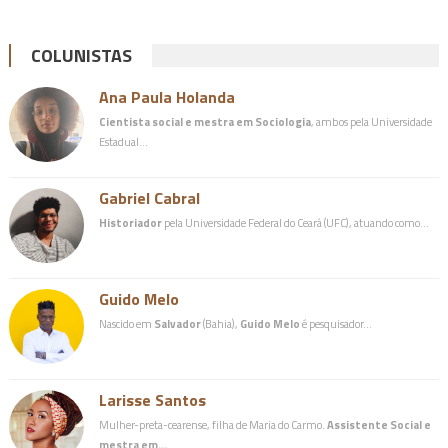
COLUNISTAS
Ana Paula Holanda
Cientista social e mestra em Sociologia
, ambos pela Universidade
Estadual…
Gabriel Cabral
Historiador
pela Universidade Federal do Ceará (UFC), atuando como…
Guido Melo
Nascido em
Salvador
(Bahia),
Guido Melo
é pesquisador…
Larisse Santos
Mulher-preta-cearense, filha de Maria do Carmo.
Assistente Social e
mestra em…