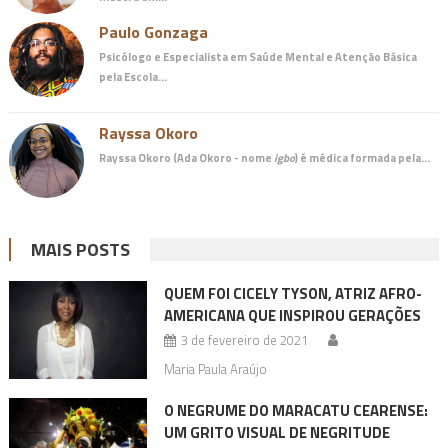
Paulo Gonzaga
Psicólogo e Especialista em Saúde Mental e Atenção Básica
pela Escola…
Rayssa Okoro
Rayssa Okoro (Ada Okoro - nome
igbo
) é
médica
formada pela…
MAIS POSTS
QUEM FOI CICELY TYSON, ATRIZ AFRO-
AMERICANA QUE INSPIROU GERAÇÕES
3 de fevereiro de 2021
Maria Paula Araújo
O NEGRUME DO MARACATU CEARENSE:
UM GRITO VISUAL DE NEGRITUDE