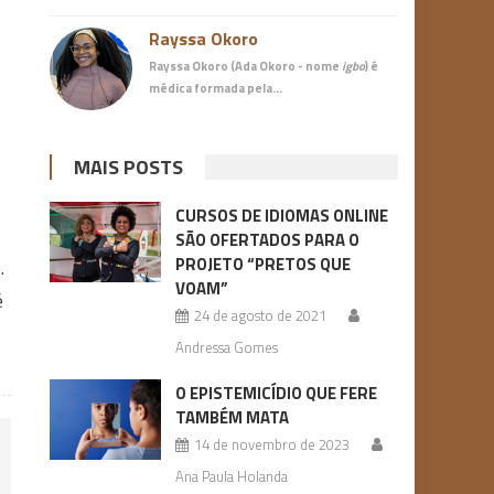
Rayssa Okoro
Rayssa Okoro (Ada Okoro - nome
igbo
) é
médica
formada pela…
MAIS POSTS
CURSOS DE IDIOMAS ONLINE
SÃO OFERTADOS PARA O
PROJETO “PRETOS QUE
.
VOAM”
é
24 de agosto de 2021
Andressa Gomes
O EPISTEMICÍDIO QUE FERE
TAMBÉM MATA
14 de novembro de 2023
Ana Paula Holanda