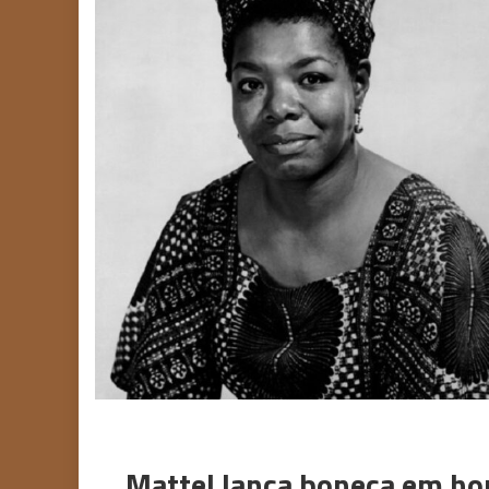
Mattel lança boneca em h