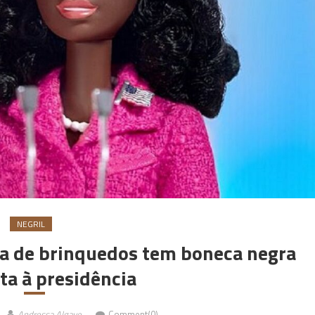
NEGRIL
a de brinquedos tem boneca negra
ta à presidência
Andressa Algave
Comment(0)