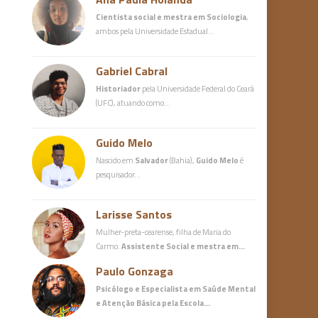
Cientista social e mestra em Sociologia
,
ambos pela Universidade Estadual…
Gabriel Cabral
Historiador
pela Universidade Federal do Ceará
(UFC), atuando como…
Guido Melo
Nascido em
Salvador
(Bahia),
Guido Melo
é
pesquisador…
Larisse Santos
Mulher-preta-cearense, filha de Maria do
Carmo.
Assistente Social e mestra em…
Paulo Gonzaga
Psicólogo e Especialista em Saúde Mental
e Atenção Básica
pela Escola…