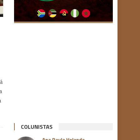
rá
a
a
COLUNISTAS
Ana Paula Holanda