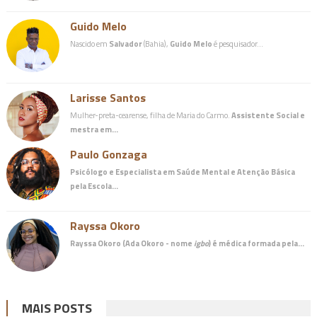
Guido Melo
Nascido em
Salvador
(Bahia),
Guido Melo
é pesquisador…
Larisse Santos
Mulher-preta-cearense, filha de Maria do Carmo.
Assistente Social e
mestra em…
Paulo Gonzaga
Psicólogo e Especialista em Saúde Mental e Atenção Básica
pela Escola…
Rayssa Okoro
Rayssa Okoro (Ada Okoro - nome
igbo
) é
médica
formada pela…
MAIS POSTS