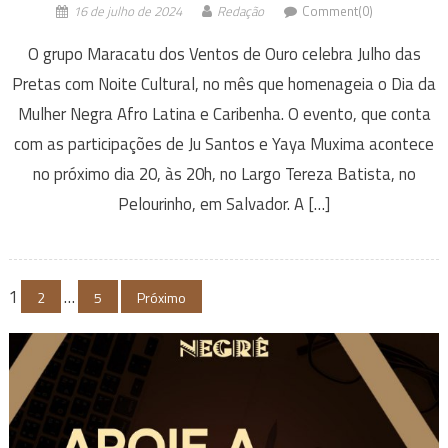
16 de julho de 2024
Redação
Comment(0)
O grupo Maracatu dos Ventos de Ouro celebra Julho das
Pretas com Noite Cultural, no mês que homenageia o Dia da
Mulher Negra Afro Latina e Caribenha. O evento, que conta
com as participações de Ju Santos e Yaya Muxima acontece
no próximo dia 20, às 20h, no Largo Tereza Batista, no
Pelourinho, em Salvador. A […]
Navegação
1
…
2
5
Próximo
por
posts