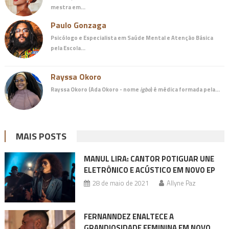
mestra em…
Paulo Gonzaga
Psicólogo e Especialista em Saúde Mental e Atenção Básica
pela Escola…
Rayssa Okoro
Rayssa Okoro (Ada Okoro - nome
igbo
) é
médica
formada pela…
MAIS POSTS
MANUL LIRA: CANTOR POTIGUAR UNE
ELETRÔNICO E ACÚSTICO EM NOVO EP
28 de maio de 2021
Allyne Paz
FERNANNDEZ ENALTECE A
GRANDIOSIDADE FEMININA EM NOVO