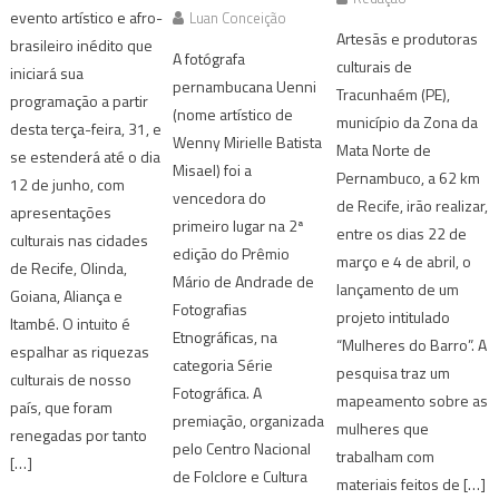
evento artístico e afro-
Luan Conceição
Artesãs e produtoras
brasileiro inédito que
A fotógrafa
culturais de
iniciará sua
pernambucana Uenni
Tracunhaém (PE),
programação a partir
(nome artístico de
município da Zona da
desta terça-feira, 31, e
Wenny Mirielle Batista
Mata Norte de
se estenderá até o dia
Misael) foi a
Pernambuco, a 62 km
12 de junho, com
vencedora do
de Recife, irão realizar,
apresentações
primeiro lugar na 2ª
entre os dias 22 de
culturais nas cidades
edição do Prêmio
março e 4 de abril, o
de Recife, Olinda,
Mário de Andrade de
lançamento de um
Goiana, Aliança e
Fotografias
projeto intitulado
Itambé. O intuito é
Etnográficas, na
“Mulheres do Barro”. A
espalhar as riquezas
categoria Série
pesquisa traz um
culturais de nosso
Fotográfica. A
mapeamento sobre as
país, que foram
premiação, organizada
mulheres que
renegadas por tanto
pelo Centro Nacional
trabalham com
[…]
de Folclore e Cultura
materiais feitos de […]