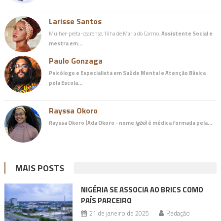
Larisse Santos
Mulher-preta-cearense, filha de Maria do Carmo.
Assistente Social e
mestra em…
Paulo Gonzaga
Psicólogo e Especialista em Saúde Mental e Atenção Básica
pela Escola…
Rayssa Okoro
Rayssa Okoro (Ada Okoro - nome
igbo
) é
médica
formada pela…
MAIS POSTS
NIGÉRIA SE ASSOCIA AO BRICS COMO
PAÍS PARCEIRO
21 de janeiro de 2025
Redação