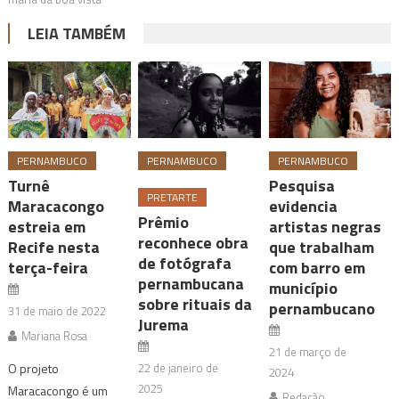
LEIA TAMBÉM
PERNAMBUCO
PERNAMBUCO
PERNAMBUCO
Turnê
Pesquisa
PRETARTE
Maracacongo
evidencia
Prêmio
estreia em
artistas negras
reconhece obra
Recife nesta
que trabalham
de fotógrafa
terça-feira
com barro em
pernambucana
município
sobre rituais da
pernambucano
31 de maio de 2022
Jurema
Mariana Rosa
21 de março de
O projeto
22 de janeiro de
2024
2025
Maracacongo é um
Redação