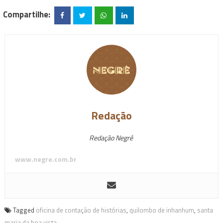
Compartilhe:
Redação
Redação Negrê
www.negre.com.br
Tagged
oficina de contação de histórias
,
quilombo de inhanhum
,
santa
maria da boa vista