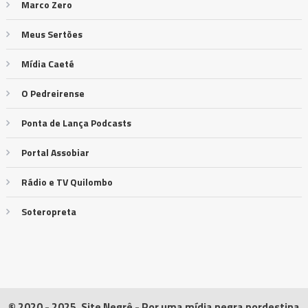
Marco Zero
Meus Sertões
Mídia Caeté
O Pedreirense
Ponta de Lança Podcasts
Portal Assobiar
Rádio e TV Quilombo
Soteropreta
© 2020 - 2025, Site Negrê - Por uma mídia negra nordestina