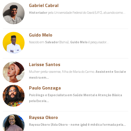
Gabriel Cabral
Historiador
pela Universidade Federal do Ceará (UFC), atuando como…
Guido Melo
Nascido em
Salvador
(Bahia),
Guido Melo
é pesquisador…
Larisse Santos
Mulher-preta-cearense, filha de Maria do Carmo.
Assistente Social e
mestra em…
Paulo Gonzaga
Psicólogo e Especialista em Saúde Mental e Atenção Básica
pela Escola…
Rayssa Okoro
Rayssa Okoro (Ada Okoro - nome
igbo
) é
médica
formada pela…