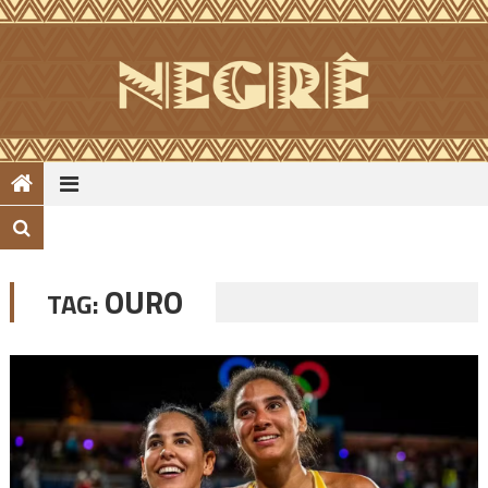
Skip
to
content
OURO
TAG: