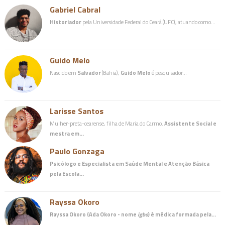
Gabriel Cabral
Historiador
pela Universidade Federal do Ceará (UFC), atuando como…
Guido Melo
Nascido em
Salvador
(Bahia),
Guido Melo
é pesquisador…
Larisse Santos
Mulher-preta-cearense, filha de Maria do Carmo.
Assistente Social e
mestra em…
Paulo Gonzaga
Psicólogo e Especialista em Saúde Mental e Atenção Básica
pela Escola…
Rayssa Okoro
Rayssa Okoro (Ada Okoro - nome
igbo
) é
médica
formada pela…