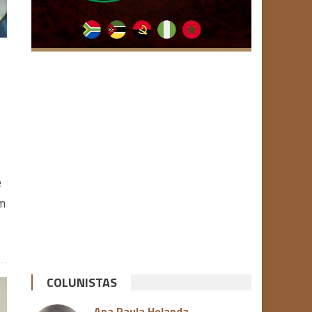
é
om
COLUNISTAS
Ana Paula Holanda