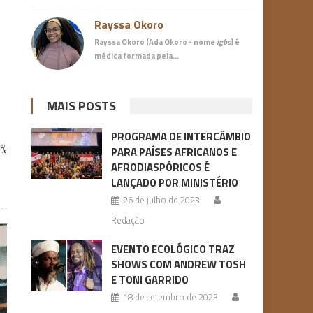
Rayssa Okoro
Rayssa Okoro (Ada Okoro - nome
igbo
) é
médica
formada pela…
MAIS POSTS
PROGRAMA DE INTERCÂMBIO
0%
PARA PAÍSES AFRICANOS E
AFRODIASPÓRICOS É
LANÇADO POR MINISTÉRIO
26 de julho de 2023
Redação
EVENTO ECOLÓGICO TRAZ
SHOWS COM ANDREW TOSH
E TONI GARRIDO
18 de setembro de 2023