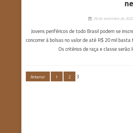
ne
29 de setembro de 202
Jovens periféricos de todo Brasil podem se inscre
concorrer à bolsas no valor de até R$ 20 mil basta
Os critérios de raça e classe serão 
Navegação
3
Anterior
1
2
por
posts