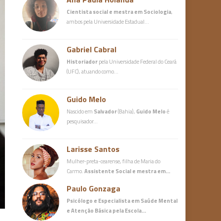
Cientista social e mestra em Sociologia
,
ambos pela Universidade Estadual…
Gabriel Cabral
Historiador
pela Universidade Federal do Ceará
(UFC), atuando como…
Guido Melo
Nascido em
Salvador
(Bahia),
Guido Melo
é
pesquisador…
Larisse Santos
Mulher-preta-cearense, filha de Maria do
Carmo.
Assistente Social e mestra em…
Paulo Gonzaga
Psicólogo e Especialista em Saúde Mental
e Atenção Básica
pela Escola…