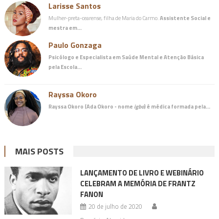
Larisse Santos
Mulher-preta-cearense, filha de Maria do Carmo.
Assistente Social e
mestra em…
Paulo Gonzaga
Psicólogo e Especialista em Saúde Mental e Atenção Básica
pela Escola…
Rayssa Okoro
Rayssa Okoro (Ada Okoro - nome
igbo
) é
médica
formada pela…
MAIS POSTS
LANÇAMENTO DE LIVRO E WEBINÁRIO
CELEBRAM A MEMÓRIA DE FRANTZ
FANON
20 de julho de 2020