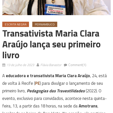
ESCRITA NEGRA
PERNAMBUCO
Transativista Maria Clara
Araújo lança seu primeiro
livro
13 de julho de 2023
Flávia Banastor
Comment(1)
A
educadora e transativista Maria Clara Araújo
, 24, está
de volta à Recife (
PE
) para divulgar o lançamento de seu
primeiro livro,
Pedagogias das Travestilidades
(2022). O
evento, exclusivo para convidados, acontece nesta quinta-
feira, 13, a partir das 18 horas, na sede da
Amotrans
,