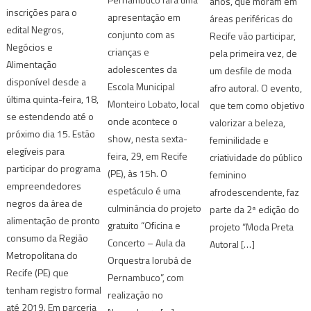
anos, que moram em
inscrições para o
apresentação em
áreas periféricas do
edital Negros,
conjunto com as
Recife vão participar,
Negócios e
crianças e
pela primeira vez, de
Alimentação
adolescentes da
um desfile de moda
disponível desde a
Escola Municipal
afro autoral. O evento,
última quinta-feira, 18,
Monteiro Lobato, local
que tem como objetivo
se estendendo até o
onde acontece o
valorizar a beleza,
próximo dia 15. Estão
show, nesta sexta-
feminilidade e
elegíveis para
feira, 29, em Recife
criatividade do público
participar do programa
(PE), às 15h. O
feminino
empreendedores
espetáculo é uma
afrodescendente, faz
negros da área de
culminância do projeto
parte da 2ª edição do
alimentação de pronto
gratuito “Oficina e
projeto “Moda Preta
consumo da Região
Concerto – Aula da
Autoral […]
Metropolitana do
Orquestra Iorubá de
Recife (PE) que
Pernambuco”, com
tenham registro formal
realização no
até 2019. Em parceria