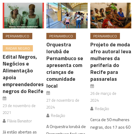
PERNAMBUCO
PERNAMBUCO
PERNAMBUCO
Orquestra
Projeto de moda
RADAR NEGRO
Iorubá de
afro autoral leva
Edital Negros,
Pernambuco se
mulheres da
Negócios e
apresenta com
periferia do
Alimentação
crianças de
Recife para
apoia
comunidade
passarelas
empreendedores
local
negros do Recife
26 de março de
27 de novembro de
2024
23 de novembro de
2024
Redação
2021
Redação
Cerca de 50 mulheres
Flávia Banastor
A Orquestra Iorubá de
negras, dos 17 aos 60
Já estão abertas as
Pernambuco fará uma