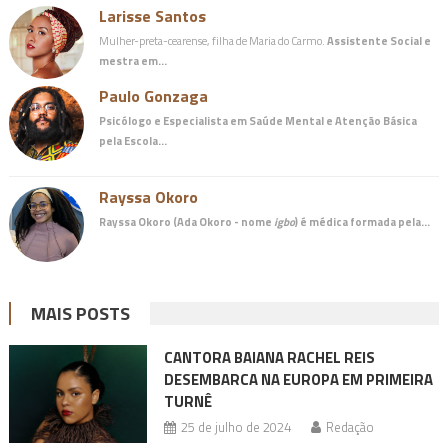
Larisse Santos
Mulher-preta-cearense, filha de Maria do Carmo.
Assistente Social e
mestra em…
Paulo Gonzaga
Psicólogo e Especialista em Saúde Mental e Atenção Básica
pela Escola…
Rayssa Okoro
Rayssa Okoro (Ada Okoro - nome
igbo
) é
médica
formada pela…
MAIS POSTS
CANTORA BAIANA RACHEL REIS
DESEMBARCA NA EUROPA EM PRIMEIRA
TURNÊ
25 de julho de 2024
Redação