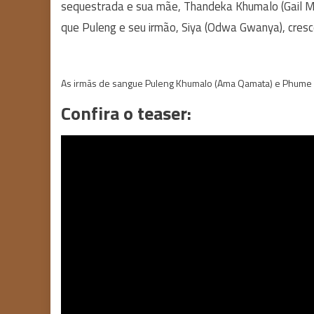
sequestrada e sua mãe, Thandeka Khumalo (Gail Ma
que Puleng e seu irmão, Siya (Odwa Gwanya), cres
As irmãs de sangue Puleng Khumalo (Ama Qamata) e Phume (
Confira o teaser: