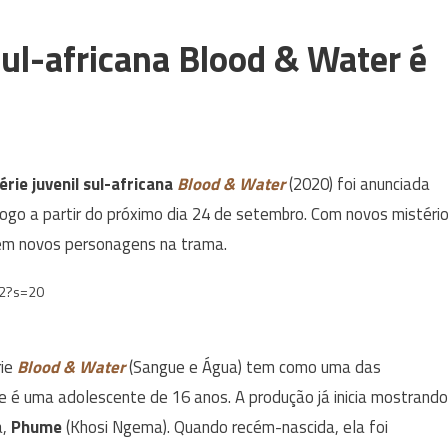
sul-africana Blood & Water é
érie juvenil sul-africana
Blood & Water
(2020) foi anunciada
álogo a partir do próximo dia 24 de setembro. Com novos mistéri
ém novos personagens na trama.
72?s=20
rie
Blood & Water
(Sangue e Água) tem como uma das
 é uma adolescente de 16 anos. A produção já inicia mostrando
a,
Phume
(Khosi Ngema). Quando recém-nascida, ela foi