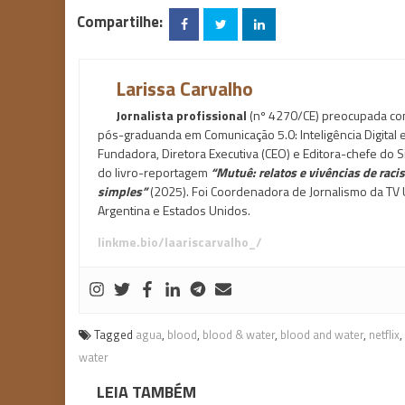
Compartilhe:
Larissa Carvalho
Jornalista profissional
(nº 4270/CE) preocupada com 
pós-graduanda em Comunicação 5.0: Inteligência Digital
Fundadora, Diretora Executiva (CEO) e Editora-chefe do Si
do livro-reportagem
“Mutuê: relatos e vivências de rac
simples”
(2025). Foi Coordenadora de Jornalismo da TV U
Argentina e Estados Unidos.
linkme.bio/laariscarvalho_/
Tagged
agua
,
blood
,
blood & water
,
blood and water
,
netflix
,
water
LEIA TAMBÉM