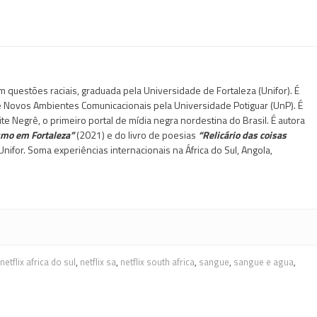
questões raciais, graduada pela Universidade de Fortaleza (Unifor). É
 e Novos Ambientes Comunicacionais pela Universidade Potiguar (UnP). É
te Negrê, o primeiro portal de mídia negra nordestina do Brasil. É autora
ismo em Fortaleza”
(2021) e do livro de poesias
“Relicário das coisas
nifor. Soma experiências internacionais na África do Sul, Angola,
netflix africa do sul
,
netflix sa
,
netflix south africa
,
sangue
,
sangue e agua
,