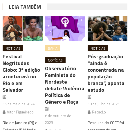
LEIA TAMBÉM
NOTÍCIAS
BAHIA
NOTÍCIAS
Festival
Pós-graduação
NOTÍCIAS
Negritudes
“ainda é
Observatório
Globo: 3ª edição
concentrada na
Feminista do
acontecerá no
população
Nordeste
Rio e em
branca”, aponta
debate Violência
Salvador
estudo
Política de
Gênero e Raça
15 de maio de 2024
18 de julho de 2025
Vitor Figueiredo
Redação
6 de outubro de
Rio de Janeiro (RJ) e
2023
Pesquisa do CGEE foi
Salvador (BA) farão
apresentada em