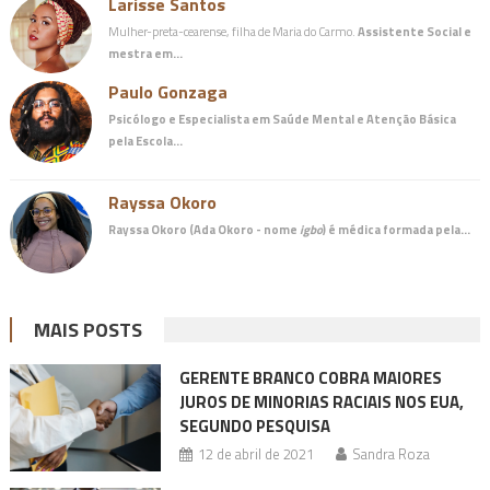
Larisse Santos
Mulher-preta-cearense, filha de Maria do Carmo.
Assistente Social e
mestra em…
Paulo Gonzaga
Psicólogo e Especialista em Saúde Mental e Atenção Básica
pela Escola…
Rayssa Okoro
Rayssa Okoro (Ada Okoro - nome
igbo
) é
médica
formada pela…
MAIS POSTS
GERENTE BRANCO COBRA MAIORES
JUROS DE MINORIAS RACIAIS NOS EUA,
SEGUNDO PESQUISA
12 de abril de 2021
Sandra Roza