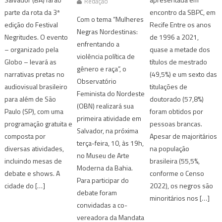
Redação
parte da rota da 3ª
encontro da SBPC, em
Com o tema “Mulheres
edição do Festival
Recife Entre os anos
Negras Nordestinas:
Negritudes. O evento
de 1996 a 2021,
enfrentando a
– organizado pela
quase a metade dos
violência política de
Globo – levará as
títulos de mestrado
gênero e raça”, o
narrativas pretas no
(49,5%) e um sexto das
Observatório
audiovisual brasileiro
titulações de
Feminista do Nordeste
para além de São
doutorado (57,8%)
(OBN) realizará sua
Paulo (SP), com uma
foram obtidos por
primeira atividade em
programação gratuita e
pessoas brancas.
Salvador, na próxima
composta por
Apesar de majoritários
terça-feira, 10, às 19h,
diversas atividades,
na população
no Museu de Arte
incluindo mesas de
brasileira (55,5%,
Moderna da Bahia.
debate e shows. A
conforme o Censo
Para participar do
cidade do […]
2022), os negros são
debate foram
minoritários nos […]
convidadas a co-
vereadora da Mandata