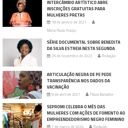
INTERCÂMBIO ARTÍSTICO ABRE
INSCRIÇÕES GRATUITAS PARA
MULHERES PRETAS
18 de janeiro de 2021
Maria Paula Araújo
SÉRIE DOCUMENTAL SOBRE BENEDITA
DA SILVA ESTREIA NESTA SEGUNDA
26 de novembro de 2023
Redação
ARTICULAÇÃO NEGRA DE PE PEDE
TRANSPARÊNCIA NOS DADOS DA
VACINAÇÃO
8 de abril de 2021
Flávia Banastor
SEPROMI CELEBRA O MÊS DAS
MULHERES COM AÇÕES DE FOMENTO AO
EMPREENDEDORISMO NEGRO FEMININO
7 de março de 2024
Redação