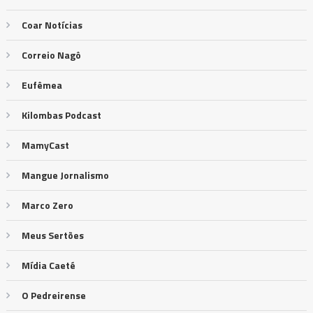
Coar Notícias
Correio Nagô
Eufêmea
Kilombas Podcast
MamyCast
Mangue Jornalismo
Marco Zero
Meus Sertões
Mídia Caeté
O Pedreirense