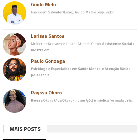
Guido Melo
Nascido em
Salvador
(Bahia),
Guido Melo
é pesquisador…
Larisse Santos
Mulher-preta-cearense, filha de Maria do Carmo.
Assistente Social e
mestra em…
Paulo Gonzaga
Psicólogo e Especialista em Saúde Mental e Atenção Básica
pela Escola…
Rayssa Okoro
Rayssa Okoro (Ada Okoro - nome
igbo
) é
médica
formada pela…
MAIS POSTS