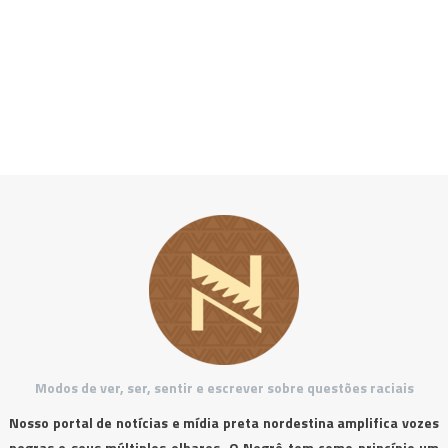
Modos de ver, ser, sentir e escrever sobre questões raciais
Nosso portal de notícias e mídia preta nordestina amplifica vozes
negras e seus múltiplos olhares. O Negrê tem como princípio um