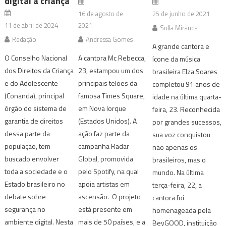
digital à criança
16 de agosto de
25 de junho de 2021
11 de abril de 2024
2021
Sulla Miranda
Redação
Andressa Gomes
A grande cantora e
O Conselho Nacional
A cantora Mc Rebecca,
ícone da música
dos Direitos da Criança
23, estampou um dos
brasileira Elza Soares
e do Adolescente
principais telões da
completou 91 anos de
(Conanda), principal
famosa Times Square,
idade na última quarta-
órgão do sistema de
em Nova Iorque
feira, 23. Reconhecida
garantia de direitos
(Estados Unidos). A
por grandes sucessos,
dessa parte da
ação faz parte da
sua voz conquistou
população, tem
campanha Radar
não apenas os
buscado envolver
Global, promovida
brasileiros, mas o
toda a sociedade e o
pelo Spotify, na qual
mundo. Na última
Estado brasileiro no
apoia artistas em
terça-feira, 22, a
debate sobre
ascensão. O projeto
cantora foi
segurança no
está presente em
homenageada pela
ambiente digital. Nesta
mais de 50 países, e a
BeyGOOD, instituição