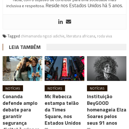
Reside nos Estados Unidos há 5 anos.
inclusiva e respeitosa.
Tagged
chimamanda ngozi adichie
,
literatura africana
,
roda viva
LEIA TAMBÉM
NOTÍCIAS
NOTÍCIAS
NOTÍCIAS
Conanda
Mc Rebecca
Instituição
defende amplo
estampa telão
BeyGOOD
debate para
da Times
homenageia Elza
garantir
Square, nos
Soares pelos
segurança
Estados Unidos
seus 91 anos