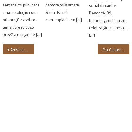
semana foi publicada
cantora foi a artista
social da cantora
uma resolução com
Radar Brasil
Beyoncé, 39,
orientações sobre o
contemplada em […]
homenagem feita em
tema. A resolução
celebração ao mês da
prevê a criação de […]
[…]
Navegação
Artistas nordestinos figuram na primeira edição da Revista Aquilombe
Piauí autoriza vacinação de jornalistas em rotina de trabalho presencial
de
Post