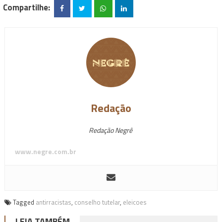
Compartilhe:
Redação
Redação Negrê
www.negre.com.br
Tagged
antirracistas
,
conselho tutelar
,
eleicoes
LEIA TAMBÉM