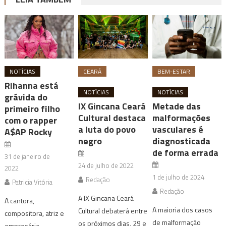
NOTÍCIAS
CEARÁ
BEM-ESTAR
Rihanna está
NOTÍCIAS
NOTÍCIAS
grávida do
IX Gincana Ceará
Metade das
primeiro filho
Cultural destaca
malformações
com o rapper
a luta do povo
vasculares é
A$AP Rocky
negro
diagnosticada
de forma errada
31 de janeiro de
24 de julho de 2022
2022
1 de julho de 2024
Redação
Patricia Vitória
Redação
A IX Gincana Ceará
A cantora,
A maioria dos casos
Cultural debaterá entre
compositora, atriz e
de malformação
os próximos dias, 29 e
empresária