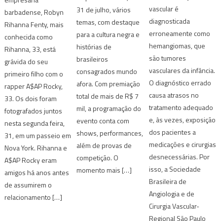
vascular é
31 de julho, vários
barbadense, Robyn
diagnosticada
temas, com destaque
Rihanna Fenty, mais
erroneamente como
para a cultura negra e
conhecida como
hemangiomas, que
histórias de
Rihanna, 33, está
são tumores
brasileiros
grávida do seu
vasculares da infância.
consagrados mundo
primeiro filho com o
O diagnóstico errado
afora. Com premiação
rapper A$AP Rocky,
causa atrasos no
total de mais de R$ 7
33. Os dois foram
tratamento adequado
mil, a programação do
fotografados juntos
e, às vezes, exposição
evento conta com
nesta segunda feira,
dos pacientes a
shows, performances,
31, em um passeio em
medicações e cirurgias
além de provas de
Nova York. Rihanna e
desnecessárias. Por
competição. O
A$AP Rocky eram
isso, a Sociedade
momento mais […]
amigos há anos antes
Brasileira de
de assumirem o
Angiologia e de
relacionamento […]
Cirurgia Vascular-
Regional São Paulo