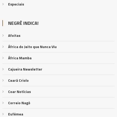
Especiais
NEGRÊ INDICA!
Afoitas
África do Jeito que Nunca Viu
África Mamba
Cajueira Newsletter
Ceará Criolo
Coar Notícias
Correio Nagô
Eufêmea