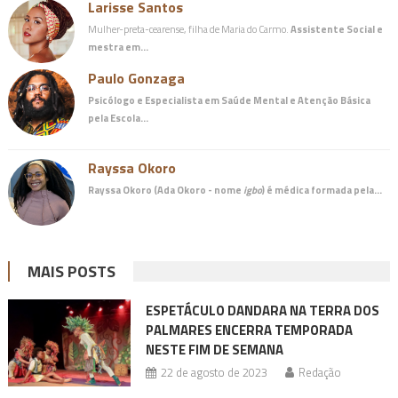
Larisse Santos
Mulher-preta-cearense, filha de Maria do Carmo.
Assistente Social e
mestra em…
Paulo Gonzaga
Psicólogo e Especialista em Saúde Mental e Atenção Básica
pela Escola…
Rayssa Okoro
Rayssa Okoro (Ada Okoro - nome
igbo
) é
médica
formada pela…
MAIS POSTS
ESPETÁCULO DANDARA NA TERRA DOS
PALMARES ENCERRA TEMPORADA
NESTE FIM DE SEMANA
22 de agosto de 2023
Redação