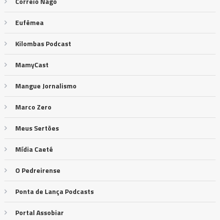
Correio Nagô
Eufêmea
Kilombas Podcast
MamyCast
Mangue Jornalismo
Marco Zero
Meus Sertões
Mídia Caeté
O Pedreirense
Ponta de Lança Podcasts
Portal Assobiar