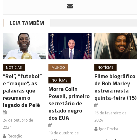
LEIA TAMBÉM
NOTÍCIAS
MUNDO
NOTÍCIAS
“Rei”, “futebol”
Filme biográfico
NOTÍCIAS
e “craque”, as
de Bob Marley
Morre Colin
palavras que
estreia nesta
Powell, primeiro
resumem o
quinta-feira (15)
secretário de
legado de Pelé
estado negro
15 de fevereiro de
dos EUA
24 de outubro de
2024
2024
Igor Rocha
19 de outubro de
Redação