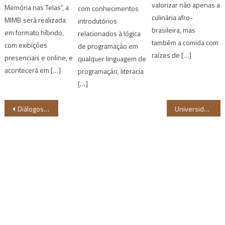
valorizar não apenas a
Memória nas Telas”, a
com conhecimentos
culinária afro-
MIMB será realizada
introdutórios
brasileira, mas
em formato híbrido,
relacionados à lógica
também a comida com
com exibições
de programação em
raízes de […]
presenciais e online, e
qualquer linguagem de
acontecerá em […]
programação, literacia
[…]
Navegação
Diálogos Insubmissos abre inscrições para mapeamento de escritoras negras nordestinas
Universidade afrocentrada busca promover igualdade racial no meio acadêmico
de
Post