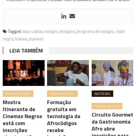
Tagged
aqua capital
,
estagio
,
estagios
,
programa de estagio
,
radar
negro
,
trainee
,
trainees
LEIA TAMBÉM
RADAR NEGRO
RADAR NEGRO
NOTÍCIAS
Mostra
Formação
RADAR NEGRO
Itinerante de
gratuita em
Circuito Gourmet
Cinemas Negros
tecnologia da
da Gastronomia
está com
Afrocódigos
Afro abre
inscrições
recebe
inscrições para