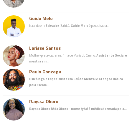
Guido Melo
Nascido em
Salvador
(Bahia),
Guido Melo
é pesquisador…
Larisse Santos
Mulher-preta-cearense, filha de Maria do Carmo.
Assistente Social e
mestra em…
Paulo Gonzaga
Psicólogo e Especialista em Saúde Mental e Atenção Básica
pela Escola…
Rayssa Okoro
Rayssa Okoro (Ada Okoro - nome
igbo
) é
médica
formada pela…