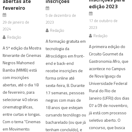
abertas até
inscrições
edição 2023
fevereiro
5 de dezembro de
17 de outubro de
29 de janeiro de
2023
2023
2024
Redação
Redação
Redação
A formação gratuita em
A primeira edição do
A 5ª edição da Mostra
tecnologia da
Circuito Gourmet da
Itinerante de Cinemas
Afrocódigos em front-
Gastronomia Afro, que
Negros Mahomed
end e back-end
acontece no Campus
Bamba (MIMB) está
recebe inscrições de
de Nova Iguaçu da
com inscrições
forma online até
Universidade Federal
abertas, até o dia 18
sexta-feira, 8. Durante
Rural do Rio de
de fevereiro, para
17 semanas, pessoas
Janeiro (UFRJ) dos dias
selecionar 40 obras
negras com mais de
07 a 09 de novembro,
cinematográficas,
18 anos que estejam
já está com processo
entre curtas e longas.
cursando tecnólogo ou
seletivo aberto. O
Com o tema “Cinemas
bacharelado (ou que já
concurso, que busca
em Movimento:
tenham concluído), e