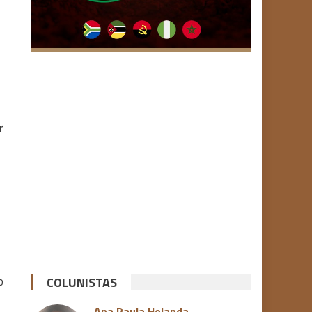
r
o
COLUNISTAS
Ana Paula Holanda