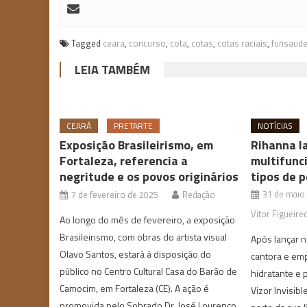
Tagged
ceara
,
concurso
,
cota
,
cotas
,
cotas raciais
,
funsaud
LEIA TAMBÉM
CEARÁ
PRETARTE
NOTÍCIAS
Exposição Brasileirismo, em
Rihanna l
Fortaleza, referencia a
multifunc
negritude e os povos originários
tipos de p
31 de maio
7 de fevereiro de 2025
Redação
Vitor Figueire
Ao longo do mês de fevereiro, a exposição
Brasileirismo, com obras do artista visual
Após lançar 
Olavo Santos, estará à disposição do
cantora e emp
público no Centro Cultural Casa do Barão de
hidratante e p
Camocim, em Fortaleza (CE). A ação é
Vizor Invisibl
promovida pelo Sobrado Dr. José Lourenço