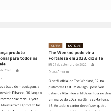
e
CEARÁ
NOTÍCIAS
ança produto
The Weeknd pode vir a
ional para todos os
Fortaleza em 2023, diz site
ele
21 de setembro de 2022
 de 2024
Dhara Amorim
do
O perfil oficial de The Weeknd, 32, na
nova base de maquiagem, a
plataforma Last.FM divulgou possíveis
resária Rihanna, 36, lança o
datas da After Hours Til Dawn Tour no Bras
rotetor solar facial “Hydra
em março de 2023, na última sexta-feira,
e Moisturizer”. O produto faz
16. Ao todo, o cantor deve fazer quatro