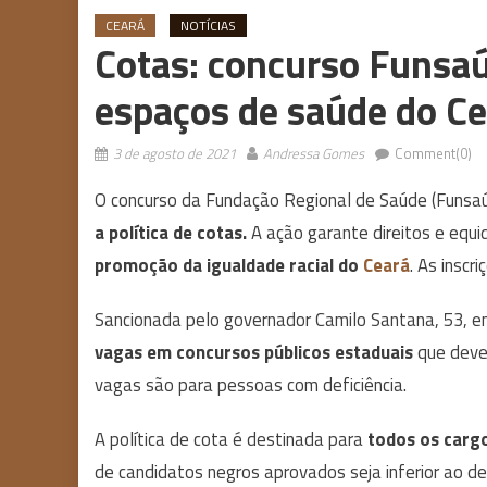
CEARÁ
NOTÍCIAS
Cotas: concurso Funsaú
espaços de saúde do Ce
3 de agosto de 2021
Andressa Gomes
Comment(0)
O concurso da Fundação Regional de Saúde (Funsa
a política de cotas.
A ação garante direitos e equ
promoção da igualdade racial do
Ceará
. As inscr
Sancionada pelo governador Camilo Santana, 53, 
vagas em concursos públicos estaduais
que deve
vagas são para pessoas com deficiência.
A política de cota é destinada para
todos os carg
de candidatos negros aprovados seja inferior ao 