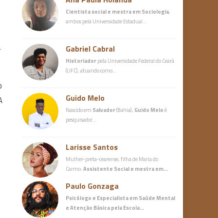
Cientista social e mestra em Sociologia
,
ambos pela Universidade Estadual…
a
Gabriel Cabral
Historiador
pela Universidade Federal do Ceará
(UFC), atuando como…
o
Guido Melo
A
Nascido em
Salvador
(Bahia),
Guido Melo
é
pesquisador…
Larisse Santos
Mulher-preta-cearense, filha de Maria do
Carmo.
Assistente Social e mestra em…
Paulo Gonzaga
Psicólogo e Especialista em Saúde Mental
e Atenção Básica
pela Escola…