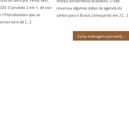
inha de skincare, Fenty Skin,
shows em território brasileiro. O site
020. O produto 2 em 1, de uso
reservou algumas datas da agenda do
i 10 tonalidades que se
cantor para o Brasil, começando em 2 […]
versos tons de […]
Curta-metragem pernambucano será exibido no Festival do Rio