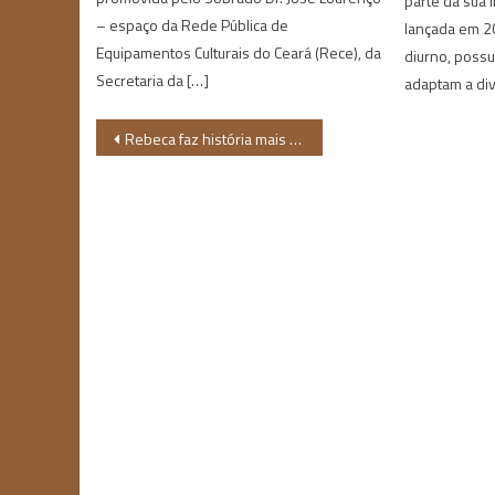
parte da sua l
– espaço da Rede Pública de
lançada em 2
Equipamentos Culturais do Ceará (Rece), da
diurno, possu
Secretaria da […]
adaptam a di
Navegação
Rebeca faz história mais uma vez e ganha medalha de ouro no salto em Tóquio
de
Post