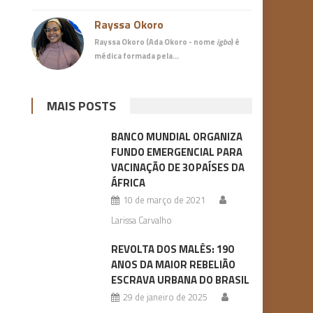
Rayssa Okoro
Rayssa Okoro (Ada Okoro - nome
igbo
) é
médica
formada pela…
MAIS POSTS
BANCO MUNDIAL ORGANIZA
FUNDO EMERGENCIAL PARA
VACINAÇÃO DE 30 PAÍSES DA
ÁFRICA
10 de março de 2021
Larissa Carvalho
REVOLTA DOS MALÊS: 190
ANOS DA MAIOR REBELIÃO
ESCRAVA URBANA DO BRASIL
29 de janeiro de 2025