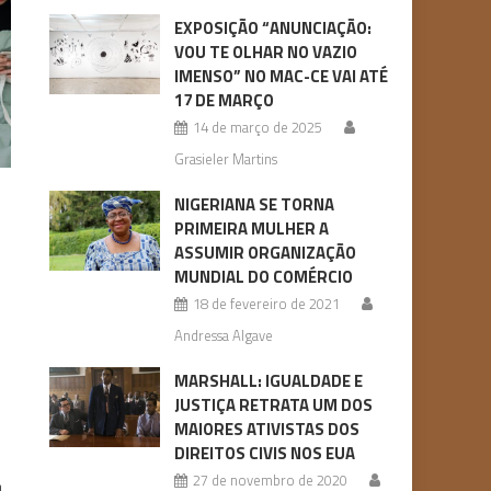
EXPOSIÇÃO “ANUNCIAÇÃO:
VOU TE OLHAR NO VAZIO
IMENSO” NO MAC-CE VAI ATÉ
17 DE MARÇO
14 de março de 2025
Grasieler Martins
NIGERIANA SE TORNA
PRIMEIRA MULHER A
ASSUMIR ORGANIZAÇÃO
MUNDIAL DO COMÉRCIO
18 de fevereiro de 2021
Andressa Algave
MARSHALL: IGUALDADE E
JUSTIÇA RETRATA UM DOS
MAIORES ATIVISTAS DOS
DIREITOS CIVIS NOS EUA
27 de novembro de 2020
a