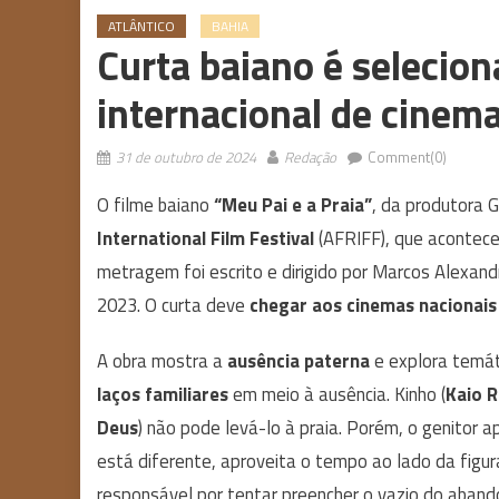
ATLÂNTICO
BAHIA
Curta baiano é selecion
internacional de cinema
31 de outubro de 2024
Redação
Comment(0)
O filme baiano
“Meu Pai e a Praia”
, da produtora G
International Film Festival
(AFRIFF), que acontec
metragem foi escrito e dirigido por Marcos Alexandr
2023. O curta deve
chegar aos cinemas nacionais
A obra mostra a
ausência paterna
e explora temá
laços familiares
em meio à ausência. Kinho (
Kaio R
Deus
) não pode levá-lo à praia. Porém, o genitor 
está diferente, aproveita o tempo ao lado da figur
responsável por tentar preencher o vazio do aband