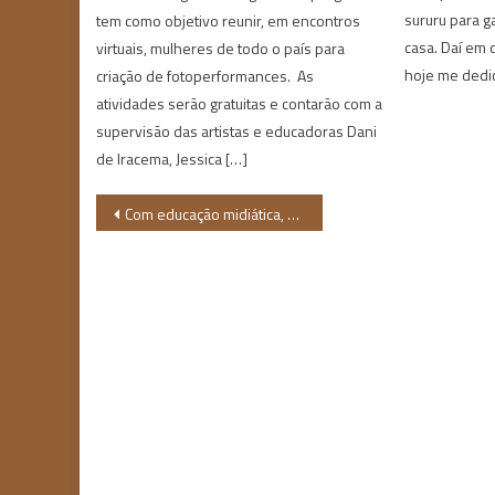
sururu para g
tem como objetivo reunir, em encontros
casa. Daí em 
virtuais, mulheres de todo o país para
hoje me dedic
criação de fotoperformances. As
atividades serão gratuitas e contarão com a
supervisão das artistas e educadoras Dani
de Iracema, Jessica […]
Navegação
Com educação midiática, estudantes são aliados no combate a fake news
de
Post