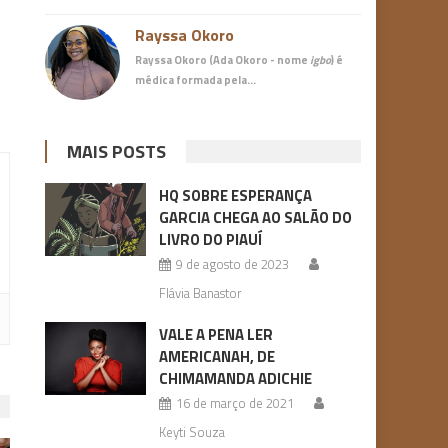
Rayssa Okoro
Rayssa Okoro (Ada Okoro - nome
igbo
) é
médica
formada pela…
MAIS POSTS
HQ SOBRE ESPERANÇA
GARCIA CHEGA AO SALÃO DO
LIVRO DO PIAUÍ
9 de agosto de 2023
Flávia Banastor
VALE A PENA LER
AMERICANAH, DE
CHIMAMANDA ADICHIE
16 de março de 2021
Keyti Souza