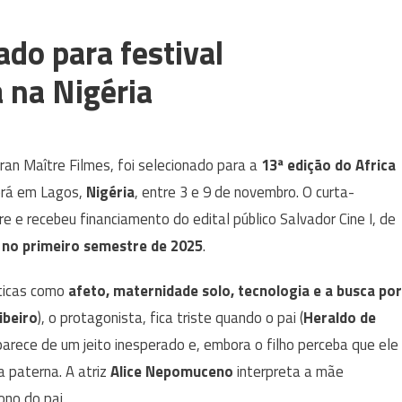
ado para festival
 na Nigéria
ran Maître Filmes, foi selecionado para a
13ª edição do Africa
erá em Lagos,
Nigéria
, entre 3 e 9 de novembro. O curta-
e e recebeu financiamento do edital público Salvador Cine I, de
 no primeiro semestre de 2025
.
ticas como
afeto, maternidade solo, tecnologia e a busca por
ibeiro
), o protagonista, fica triste quando o pai (
Heraldo de
aparece de um jeito inesperado e, embora o filho perceba que ele
a paterna. A atriz
Alice Nepomuceno
interpreta a mãe
ono do pai.