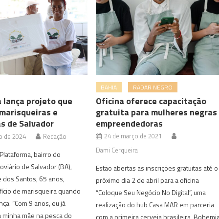
BAHIA
RADAR NEGRO
 lança projeto que
Oficina oferece capacitação
 marisqueiras e
gratuita para mulheres negras
s de Salvador
empreendedoras
24 de março de 2021
o de 2024
Redação
Dami Cerqueira
lataforma, bairro do
oviário de Salvador (BA),
Estão abertas as inscrições gratuitas até o
 dos Santos, 65 anos,
próximo dia 2 de abril para a oficina
fício de marisqueira quando
“Coloque Seu Negócio No Digital”, uma
nça. “Com 9 anos, eu já
realização do hub Casa MAR em parceria
 minha mãe na pesca do
com a primeira cerveja brasileira, Bohemi