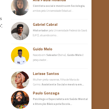
Cientista social e mestra em Sociologia
,
ambos pela Universidade Estadual…
is
Gabriel Cabral
o
”,
Historiador
pela Universidade Federal do Ceará
(UFC), atuando como…
Guido Melo
Nascido em
Salvador
(Bahia),
Guido Melo
é
pesquisador…
Larisse Santos
Mulher-preta-cearense, filha de Maria do
Carmo.
Assistente Social e mestra em…
Paulo Gonzaga
Psicólogo e Especialista em Saúde Mental
e Atenção Básica
pela Escola…