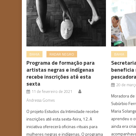
BAHIA
RADAR NEGRO
BAHIA
Programa de formação para
Secretaria
artistas negras e indígenas
beneficia
recebe inscrições até esta
pescadora
sexta
20 de març
11 de fevereiro de 2021
Moradora de P
Andressa Gomes
Subúrbio Ferr
Maria Solange
O projeto Estudos da Intimidade recebe
aprendeu o o
inscrições até esta sexta-feira, 12. A
ainda era cria
iniciativa oferecerá oficinas-rituais para
acompanhava
mulheres negras e indígenas. O programa