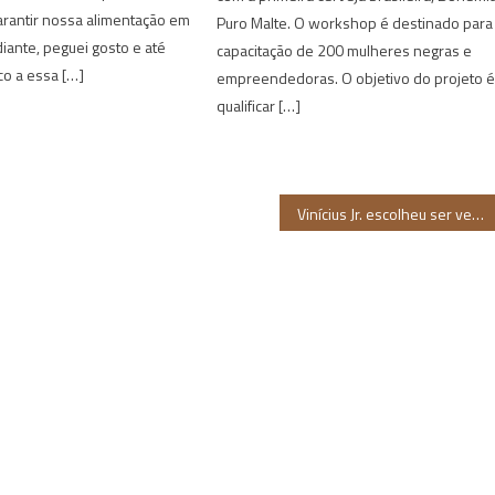
arantir nossa alimentação em
Puro Malte. O workshop é destinado para
diante, peguei gosto e até
capacitação de 200 mulheres negras e
o a essa […]
empreendedoras. O objetivo do projeto 
qualificar […]
Vinícius Jr. escolheu ser vencedor!