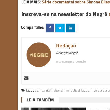
LEIA MAIS:
Série documental sobre Simone Biles
Inscreva-se na newsletter do Negrê
Compartilhe:
Redação
Redação Negrê
www.negre.com.br
Tagged
africa international film festival
,
lagos
,
meu pai e a p
LEIA TAMBÉM