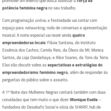
promover um evento que busca valorizar a
força da
potência feminina negra
no seu trabalho.
Com programação
online
, a festividade vai contar com
espaço para
networking
, roda de conversas e apresentação
musical.
A noite especial vai reunir ainda
quatro
empreendedoras locais
: Flávia Santana, do Instituto
Essência dos Cachos; Camila Reis, da Óleos da MI; Monica
Santos, da Loja DandaKaya; e Alice Soares, da Tons da Terra.
Elas irão discutir sobre as
expectativas e estratégias do
empreendedorismo feminino negro
, além de responder às
perguntas do público sobre o assunto.
A 1ª Noite das Mulheres Negras contará também com duas
convidadas que tem muito o que dizer:
Monique Evelle
–
fundadora do Desabafo Social e sócia da SHARP, hub de