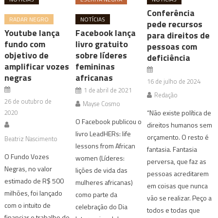
Conferência
RADAR NEGRO
NOTÍCIAS
pede recursos
Youtube lança
Facebook lança
para direitos de
fundo com
livro gratuito
pessoas com
objetivo de
sobre líderes
deficiência
amplificar vozes
femininas
negras
africanas
16 de julho de 2024
1 de abril de 2021
Redação
26 de outubro de
Mayse Cosmo
2020
“Não existe política de
O Facebook publicou o
direitos humanos sem
livro LeadHERs: life
orçamento. O resto é
Beatriz Nascimento
lessons from African
fantasia. Fantasia
O Fundo Vozes
women (Líderes:
perversa, que faz as
Negras, no valor
lições de vida das
pessoas acreditarem
estimado de R$ 500
mulheres africanas)
em coisas que nunca
milhões, foi lançado
como parte da
vão se realizar. Peço a
com o intuito de
celebração do Dia
todos e todas que
financiar o trabalho de