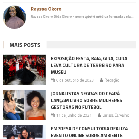
Rayssa Okoro
Rayssa Okoro (Ada Okoro - nome
igbo
) é
médica
formada pela…
MAIS POSTS
EXPOSIÇÃO FESTA, BAIA, GIRA, CURA
LEVA CULTURA DE TERREIRO PARA
MUSEU
6 de outubro de 2023
Redação
JORNALISTAS NEGRAS DO CEARÁ
LANÇAM LIVRO SOBRE MULHERES
GESTORAS NO FUTEBOL
11 de junho de 2021
Larissa Carvalho
EMPRESA DE CONSULTORIA REALIZA
EVENTO ONLINE SOBRE AMBIENTE