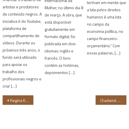
Internacional da
tenham em mente que
artistas e produtores
Mulher, no último dia 8
a luta pelos direitos
de conteúdo negros. A
de março. A obra, que
humanos é uma luta
iniciativa é do Youtube,
está disponível
no campo da
plataforma de
gratuitamente em
economia política, no
compartilhamento de
formato digital, foi
campo financeiro-
vídeos. Durante os
publicada em dois
orçamentário.” Com
próximos três anos, o
idiomas: inglês e
essas palavras, […]
fundo será utilizado
francês. O livro
para apoiar os
contém as histórias,
trabalho dos
depoimentos […]
profissionais negros e
criar […]
Navegação
Regina King produzirá filme sobre Shirley Chisholm, primeira congressista negra dos EUA
Chadwick Boseman faz história com indicações póstumas para o SAG Awards
de
Post