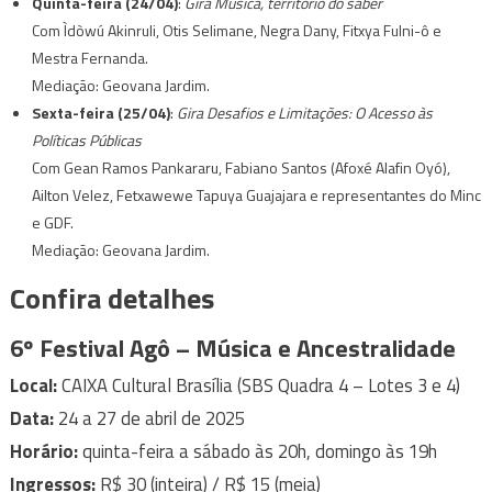
Quinta-feira (24/04)
:
Gira Música, território do saber
Com Ìdòwú Akinruli, Otis Selimane, Negra Dany, Fitxya Fulni-ô e
Mestra Fernanda.
Mediação: Geovana Jardim.
Sexta-feira (25/04)
:
Gira Desafios e Limitações: O Acesso às
Políticas Públicas
Com Gean Ramos Pankararu, Fabiano Santos (Afoxé Alafin Oyó),
Ailton Velez, Fetxawewe Tapuya Guajajara e representantes do Minc
e GDF.
Mediação: Geovana Jardim.
Confira detalhes
6º Festival Agô – Música e Ancestralidade
Local:
CAIXA Cultural Brasília (SBS Quadra 4 – Lotes 3 e 4)
Data:
24 a 27 de abril de 2025
Horário:
quinta-feira a sábado às 20h, domingo às 19h
Ingressos:
R$ 30 (inteira) / R$ 15 (meia)