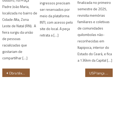
outubro, na Praça
finalizada no primeiro
ingressos precisam
Padre João Maria,
semestre de 2025,
ser reservados por
localizada no bairro de
revisita memórias
meio da plataforma
Cidade Alta, Zona
familiares e coletivas
INTI, com acesso pelo
Leste de Natal (RN). A
de comunidades
site do local. A peça
feira surgiu da união
quilombolas não-
retrata a […]
de pessoas
reconhecidas em
racializadas que
Itapipoca, interior do
gostariam de
Estado do Ceará, e fica
compartilhar […]
a 136km da Capital […]
Navegação
Obra têxtil de Eva de Souza é incorporada a acervo público na Suíça
USP lança kit educativo gratuito sobre Cultura Africana e Afro-Brasileira
de
Post