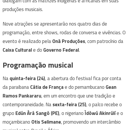
dialogam com as matrizes indígenas e africanas em suas
produções musicais.
Nove atrações se apresentarão nos quatro dias de
programação, entre shows, rodas de conversa e vivências. O
evento é realizado pela
Onã Produções
, com patrocínio da
Caixa Cultural
e do
Governo Federal
.
Programação musical
Na
quinta-feira (24)
, a abertura do festival fica por conta
da paraibana
Cátia de França
e do pernambucano
Gean
Ramos Pankararu
, em um encontro que une tradição e
contemporaneidade. Na
sexta-feira (25)
, o palco recebe o
grupo
Edún Àrá Sangô (PE)
, o nigeriano
Ìdòwú Akinrúlí
e o
moçambicano
Otis Selimane
, promovendo um intercâmbio