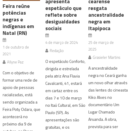
apresenta
cearense
Feira reúne
espetáculo que
resgata
potências
reflete sobre
ancestralidade
negras e
desigualdades
negra em
indígenas em
sociais
Itapipoca
Natal (RN)
4 de março de 2024
25 de março de
1 de outubro de
2025
Redação
2021
Grasieler Martins
O espetáculo Conforto,
Allyne Paz
A ancestralidade
dirigida e estrelada
Com o objetivo de
negra no Ceará ganha
pela atriz Ana Flavia
formar uma rede de
um novo olhar através
Cavalcanti, 41, estará
apoio de pessoas
das lentes do cineasta
em cartaz entre os
racializadas, está
Kiko Alves no
dias 7 e 10 de março
sendo organizada a
documentário Um
no Itaú Cultural, em São
Feira Poty Odara, que
Lugar Chamado
Paulo (SP). As
acontecerá no
Aruanda. A obra,
apresentações são
próximo dia 9 de
prevista para ser
gratuitas, e os