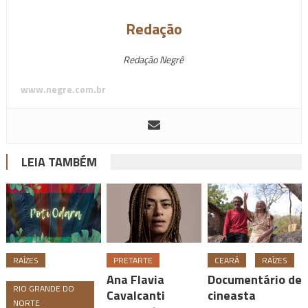
Redação
Redação Negrê
www.negre.com.br
LEIA TAMBÉM
RAÍZES
PRETARTE
CEARÁ
RAÍZES
Ana Flavia
Documentário de
RIO GRANDE DO
Cavalcanti
cineasta
NORTE