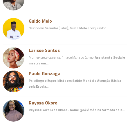
Guido Melo
Nascido em
Salvador
(Bahia),
Guido Melo
é pesquisador…
Larisse Santos
Mulher-preta-cearense, filha de Maria do Carmo.
Assistente Social e
mestra em…
Paulo Gonzaga
Psicólogo e Especialista em Saúde Mental e Atenção Básica
pela Escola…
Rayssa Okoro
Rayssa Okoro (Ada Okoro - nome
igbo
) é
médica
formada pela…