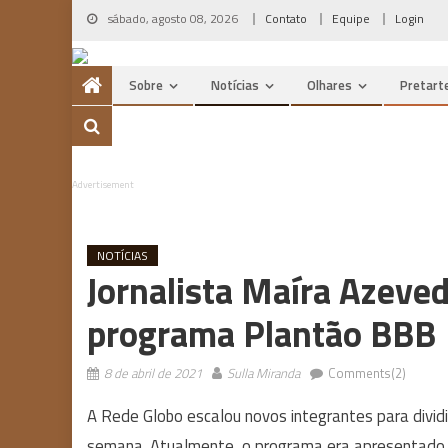
Skip
sábado, agosto 08, 2026
Contato
Equipe
Login
to
content
Sobre
Notícias
Olhares
Pretart
Advertisement
NOTÍCIAS
Jornalista Maíra Azeved
programa Plantão BBB
8 de abril de 2021
Sulla Miranda
Comments(2)
A Rede Globo escalou novos integrantes para divid
semana. Atualmente, o programa era apresentado p