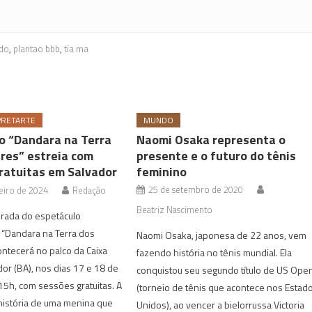
do
,
plantao bbb
,
tia ma
PRETARTE
MUNDO
o “Dandara na Terra
Naomi Osaka representa o
res” estreia com
presente e o futuro do tênis
ratuitas em Salvador
feminino
25 de setembro de 2020
eiro de 2024
Redação
Beatriz Nascimento
rada do espetáculo
l “Dandara na Terra dos
Naomi Osaka, japonesa de 22 anos, vem
ntecerá no palco da Caixa
fazendo história no tênis mundial. Ela
dor (BA), nos dias 17 e 18 de
conquistou seu segundo título de US Ope
 15h, com sessões gratuitas. A
(torneio de tênis que acontece nos Estad
história de uma menina que
Unidos), ao vencer a bielorrussa Victoria