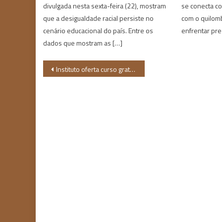
divulgada nesta sexta-feira (22), mostram
se conecta c
que a desigualdade racial persiste no
com o quilom
cenário educacional do país. Entre os
enfrentar pre
dados que mostram as […]
Navegação
Instituto oferta curso gratuito na área de Comunicação antirracista
de
Post