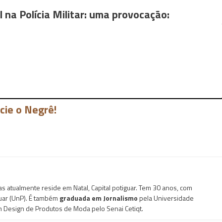
 na Polícia Militar: uma provocação:
cie o Negrê!
mas atualmente reside em Natal, Capital potiguar. Tem 30 anos, com
uar (UnP). É também
graduada em Jornalismo
pela Universidade
m Design de Produtos de Moda pelo Senai Cetiqt.