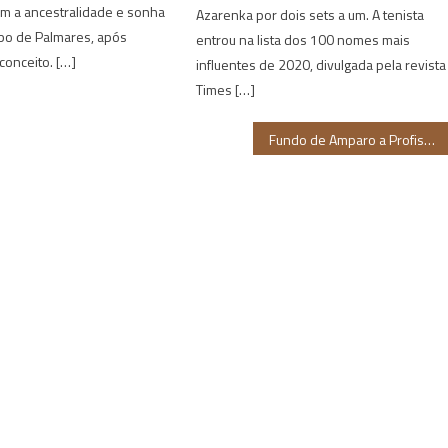
om a ancestralidade e sonha
Azarenka por dois sets a um. A tenista
bo de Palmares, após
entrou na lista dos 100 nomes mais
conceito. […]
influentes de 2020, divulgada pela revista
Times […]
Fundo de Amparo a Profissionais do Audiovisual Negro recebe inscrições até esta sexta