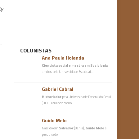
ty
.
COLUNISTAS
Ana Paula Holanda
Cientista social e mestra em Sociologia
,
ambos pela Universidade Estadual…
Gabriel Cabral
Historiador
pela Universidade Federal do Ceará
(UFC), atuando como…
Guido Melo
Nascido em
Salvador
(Bahia),
Guido Melo
é
pesquisador…