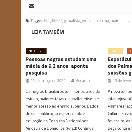
Tagged
bbb
,
bbb21
,
jornalista
,
jornalista tia ma
,
maira azeve
LEIA TAMBÉM
NOTÍCIAS
BAHIA
Pessoas negras estudam uma
Espetácul
média de 9,2 anos, aponta
dos Palma
pesquisa
sessões g
25 de março de 2024
Redação
15 de fever
Os negros brasileiros têm menos anos de
A nova tempo
estudo, maiores taxas de analfabetismo e
infantojuveni
menor acesso ao ensino superior. Dados
Palmares” aco
de uma publicação especial sobre
Cultural Salva
educação da Pesquisa Nacional por
fevereiro, às
Amostra de Domicílios (Pnad) Contínua,
peça conta a 