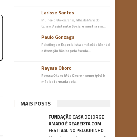
Larisse Santos
Mulher-preta-cearense, filha de Maria do
Carmo.
Assistente Social e mestra em…
Paulo Gonzaga
Psicólogo e Especialista em Saúde Mental
e Atenção Básica
pela Escola…
Rayssa Okoro
Rayssa Okoro (Ada Okoro - nome
igbo
) é
médica
formada pela…
MAIS POSTS
FUNDAÇÃO CASA DE JORGE
AMADO É REABERTA COM
FESTIVAL NO PELOURINHO