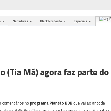
P
e
Narrativas
Black Nordeste
Especiais
o (Tia Má) agora faz parte do
ir comentários no
programa Plantão BBB
que vai ao ar toda
ela ex-BBB Ana Clara Lima, e nesta segunda-feira, 5, contou