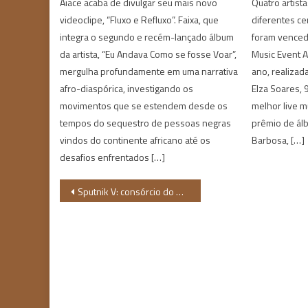
Aiace acaba de divulgar seu mais novo
Quatro artist
videoclipe, “Fluxo e Refluxo”. Faixa, que
diferentes ce
integra o segundo e recém-lançado álbum
foram vence
da artista, “Eu Andava Como se fosse Voar”,
Music Event 
mergulha profundamente em uma narrativa
ano, realizada
afro-diaspórica, investigando os
Elza Soares, 
movimentos que se estendem desde os
melhor live mu
tempos do sequestro de pessoas negras
prêmio de álb
vindos do continente africano até os
Barbosa, […]
desafios enfrentados […]
Navegação
Sputnik V: consórcio do Nordeste e Anvisa discutem importação de imunizante
de
Post