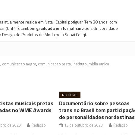
mas atualmente reside em Natal, Capital potiguar. Tem 30 anos, com
uar (UnP). É também
graduada em Jornalismo
pela Universidade
m Design de Produtos de Moda pelo Senai Cetiqt.
a
,
comunicacao negra
,
comunicacao preta
,
instituto
,
midia etnica
NOTÍCIAS
tistas musicais pretas
Documentário sobre pessoas
iadas no WME Awards
trans no Brasil tem participaçã
de personalidades nordestinas
bro de 2020
Redação
13 de outubro de 2023
Redação