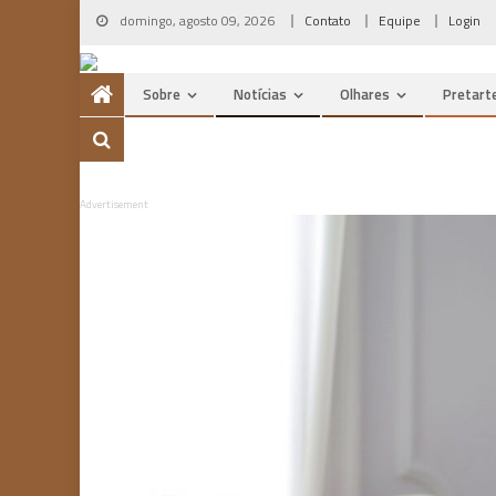
Skip
domingo, agosto 09, 2026
Contato
Equipe
Login
to
content
Sobre
Notícias
Olhares
Pretart
Advertisement