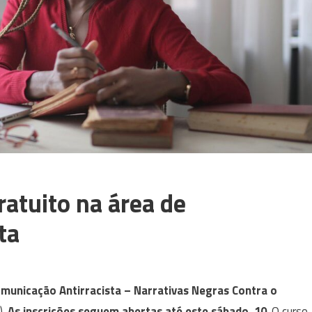
ratuito na área de
ta
municação Antirracista
– Narrativas Negras Contra o
).
As inscrições seguem abertas até este sábado, 10
. O curso