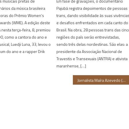
as musicais pretas de
Em fase de gravações, o documentário
nários da música brasileira
Pajubá registra depoimentos de pessoas
doras do Prêmio Women’s
trans, dando visibilidade às suas vivência
Awards (WME). A edição deste
e desafios enfrentados em cada canto do
 nesta terça-feira, 8, premiou
Brasil. Na obra, 28 pessoas trans das cinc
90, como a cantora do ano e
regiões do país serão entrevistadas,
sical, Luedji Luna, 33, levou o
sendo três delas nordestinas. São elas: a
um do ano e a rapper Drik
presidente da Associação Nacional de
Travestis e Transexuais (ANTRA) e ativista
maranhense, […]
Jornalista Maíra Azevedo (Tia Má) agora faz parte do programa Plantão BBB