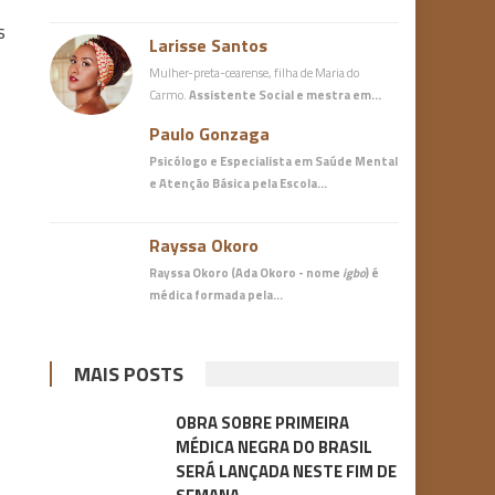
s
Larisse Santos
Mulher-preta-cearense, filha de Maria do
Carmo.
Assistente Social e mestra em…
Paulo Gonzaga
Psicólogo e Especialista em Saúde Mental
e Atenção Básica
pela Escola…
Rayssa Okoro
Rayssa Okoro (Ada Okoro - nome
igbo
) é
médica
formada pela…
MAIS POSTS
OBRA SOBRE PRIMEIRA
MÉDICA NEGRA DO BRASIL
SERÁ LANÇADA NESTE FIM DE