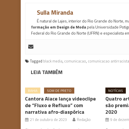
Sulla Miranda
É natural de Lajes, interior do Rio Grande do Norte, 
formação em Design de Moda
pela Universidade Potig
Federal do Rio Grande do Norte (UFRN) e especialista e
Tagged
black media
,
comunicacao
,
comunicacao antirracist
LEIA TAMBÉM
BAHIA
SOM DE PRETO
NOTÍCIAS
Cantora Aiace lança videoclipe
Quatro ar
de “Fluxo e Refluxo” com
são prem
narrativa afro-diaspórica
2020
21 de outubro de 2023
Redação
9 de dezem