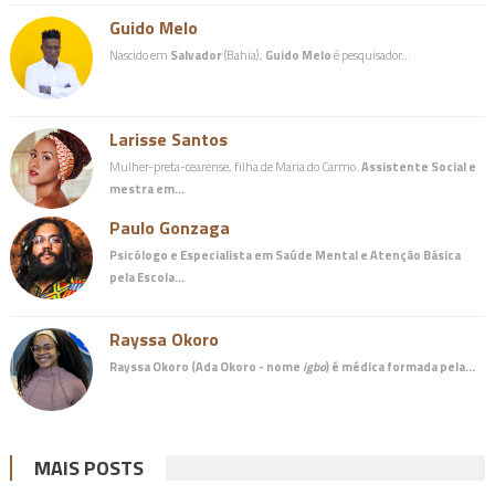
Guido Melo
Nascido em
Salvador
(Bahia),
Guido Melo
é pesquisador…
Larisse Santos
Mulher-preta-cearense, filha de Maria do Carmo.
Assistente Social e
mestra em…
Paulo Gonzaga
Psicólogo e Especialista em Saúde Mental e Atenção Básica
pela Escola…
Rayssa Okoro
Rayssa Okoro (Ada Okoro - nome
igbo
) é
médica
formada pela…
MAIS POSTS