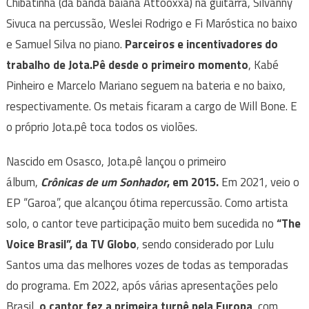
Chibatinha (da banda baiana Attooxxa) na guitarra, Silvanny
Sivuca na percussão, Weslei Rodrigo e Fi Maróstica no baixo
e Samuel Silva no piano.
Parceiros e incentivadores do
trabalho de Jota.Pê desde o primeiro momento
, Kabé
Pinheiro e Marcelo Mariano seguem na bateria e no baixo,
respectivamente. Os metais ficaram a cargo de Will Bone. E
o próprio Jota.pê toca todos os violões.
Nascido em Osasco, Jota.pê lançou o primeiro
álbum,
Crônicas de um Sonhador
, em 2015.
Em 2021, veio o
EP “Garoa”, que alcançou ótima repercussão. Como artista
solo, o cantor teve participação muito bem sucedida no
“The
Voice Brasil”, da TV Globo
, sendo considerado por Lulu
Santos uma das melhores vozes de todas as temporadas
do programa. Em 2022, após várias apresentações pelo
Brasil,
o cantor fez a primeira turnê pela Europa
, com