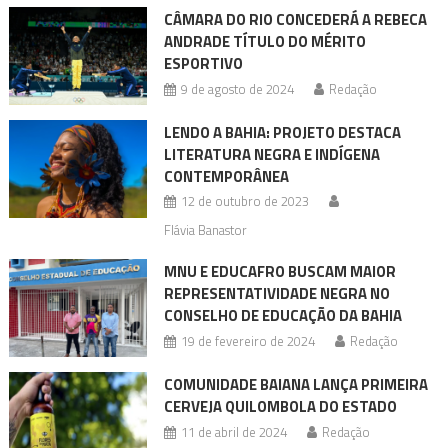
CÂMARA DO RIO CONCEDERÁ A REBECA
ANDRADE TÍTULO DO MÉRITO
ESPORTIVO
9 de agosto de 2024
Redação
LENDO A BAHIA: PROJETO DESTACA
LITERATURA NEGRA E INDÍGENA
CONTEMPORÂNEA
12 de outubro de 2023
Flávia Banastor
MNU E EDUCAFRO BUSCAM MAIOR
REPRESENTATIVIDADE NEGRA NO
CONSELHO DE EDUCAÇÃO DA BAHIA
19 de fevereiro de 2024
Redação
COMUNIDADE BAIANA LANÇA PRIMEIRA
CERVEJA QUILOMBOLA DO ESTADO
11 de abril de 2024
Redação