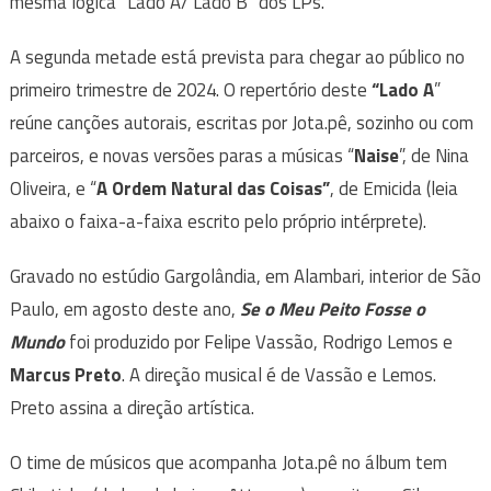
mesma lógica “Lado A/ Lado B” dos LPs.
A segunda metade está prevista para chegar ao público no
primeiro trimestre de 2024. O repertório deste
“Lado A
”
reúne canções autorais, escritas por Jota.pê, sozinho ou com
parceiros, e novas versões paras a músicas “
Naise
”, de Nina
Oliveira, e “
A Ordem Natural das Coisas”
, de Emicida (leia
abaixo o faixa-a-faixa escrito pelo próprio intérprete).
Gravado no estúdio Gargolândia, em Alambari, interior de São
Paulo, em agosto deste ano,
Se o Meu Peito Fosse o
Mundo
foi produzido por Felipe Vassão, Rodrigo Lemos e
Marcus Preto
. A direção musical é de Vassão e Lemos.
Preto assina a direção artística.
O time de músicos que acompanha Jota.pê no álbum tem