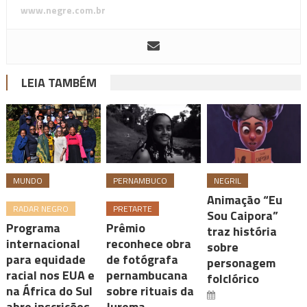
www.negre.com.br
LEIA TAMBÉM
MUNDO
PERNAMBUCO
NEGRIL
Animação “Eu
RADAR NEGRO
PRETARTE
Sou Caipora”
Programa
Prêmio
traz história
internacional
reconhece obra
sobre
para equidade
de fotógrafa
personagem
racial nos EUA e
pernambucana
folclórico
na África do Sul
sobre rituais da
abre inscrições
Jurema