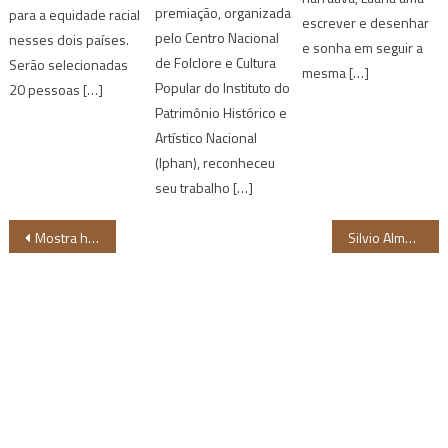
premiação, organizada
para a equidade racial
escrever e desenhar
pelo Centro Nacional
nesses dois países.
e sonha em seguir a
de Folclore e Cultura
Serão selecionadas
mesma […]
Popular do Instituto do
20 pessoas […]
Patrimônio Histórico e
Artístico Nacional
(Iphan), reconheceu
seu trabalho […]
Navegação
Mostra homenageia Adélia Sampaio, primeira cineasta negra do Brasil
Silvio Almeida formaliza parceria com universidade que promove cidadania para favelas em Fortaleza
de
Post