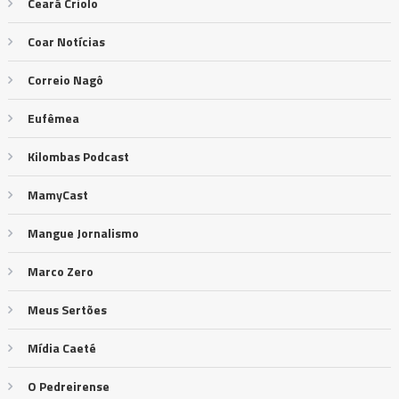
Ceará Criolo
Coar Notícias
Correio Nagô
Eufêmea
Kilombas Podcast
MamyCast
Mangue Jornalismo
Marco Zero
Meus Sertões
Mídia Caeté
O Pedreirense