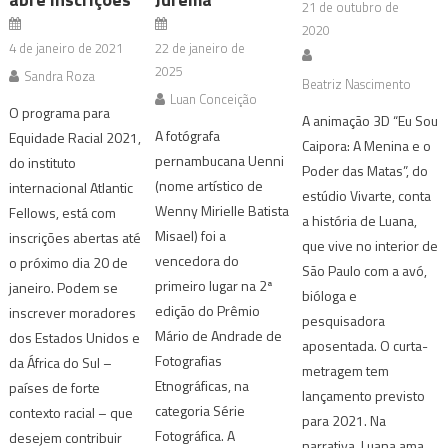
21 de outubro de
2020
4 de janeiro de 2021
22 de janeiro de
2025
Sandra Roza
Beatriz Nascimento
Luan Conceição
O programa para
A animação 3D “Eu Sou
A fotógrafa
Equidade Racial 2021,
Caipora: A Menina e o
pernambucana Uenni
do instituto
Poder das Matas”, do
(nome artístico de
internacional Atlantic
estúdio Vivarte, conta
Wenny Mirielle Batista
Fellows, está com
a história de Luana,
Misael) foi a
inscrições abertas até
que vive no interior de
vencedora do
o próximo dia 20 de
São Paulo com a avó,
primeiro lugar na 2ª
janeiro. Podem se
bióloga e
edição do Prêmio
inscrever moradores
pesquisadora
Mário de Andrade de
dos Estados Unidos e
aposentada. O curta-
Fotografias
da África do Sul –
metragem tem
Etnográficas, na
países de forte
lançamento previsto
categoria Série
contexto racial – que
para 2021. Na
Fotográfica. A
desejem contribuir
narrativa, Luana ama