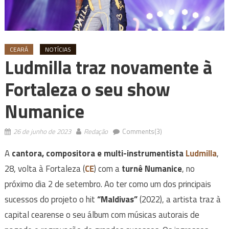
CEARÁ
NOTÍCIAS
Ludmilla traz novamente à
Fortaleza o seu show
Numanice
26 de junho de 2023
Redação
Comments(3)
A
cantora, compositora e multi-instrumentista
Ludmilla
,
28, volta à Fortaleza (
CE
) com a
turnê Numanice
, no
próximo dia 2 de setembro. Ao ter como um dos principais
sucessos do projeto o hit
“Maldivas”
(2022), a artista traz à
capital cearense o seu álbum com músicas autorais de