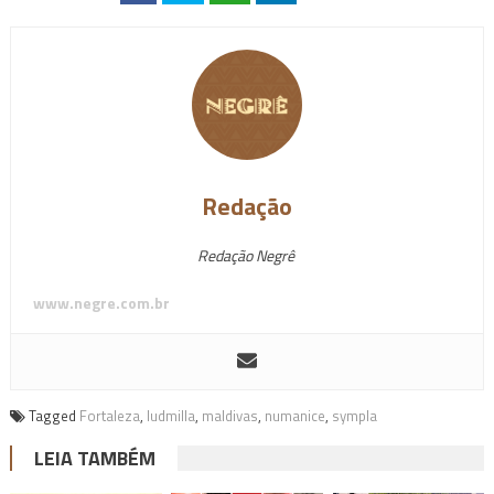
Redação
Redação Negrê
www.negre.com.br
Tagged
Fortaleza
,
ludmilla
,
maldivas
,
numanice
,
sympla
LEIA TAMBÉM