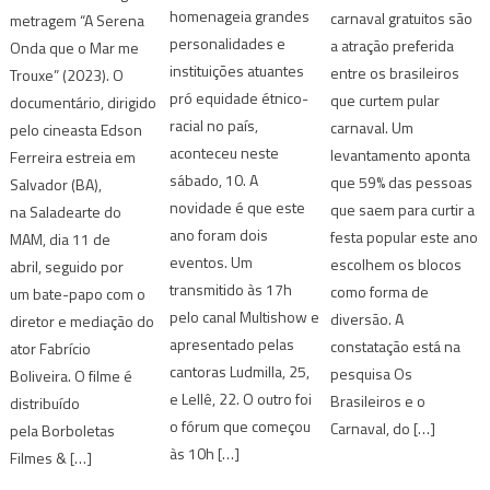
homenageia grandes
carnaval gratuitos são
metragem “A Serena
personalidades e
a atração preferida
Onda que o Mar me
instituições atuantes
entre os brasileiros
Trouxe” (2023). O
pró equidade étnico-
que curtem pular
documentário, dirigido
racial no país,
carnaval. Um
pelo cineasta Edson
aconteceu neste
levantamento aponta
Ferreira estreia em
sábado, 10. A
que 59% das pessoas
Salvador (BA),
novidade é que este
que saem para curtir a
na Saladearte do
ano foram dois
festa popular este ano
MAM, dia 11 de
eventos. Um
escolhem os blocos
abril, seguido por
transmitido às 17h
como forma de
um bate-papo com o
pelo canal Multishow e
diversão. A
diretor e mediação do
apresentado pelas
constatação está na
ator Fabrício
cantoras Ludmilla, 25,
pesquisa Os
Boliveira. O filme é
e Lellê, 22. O outro foi
Brasileiros e o
distribuído
o fórum que começou
Carnaval, do […]
pela Borboletas
às 10h […]
Filmes & […]