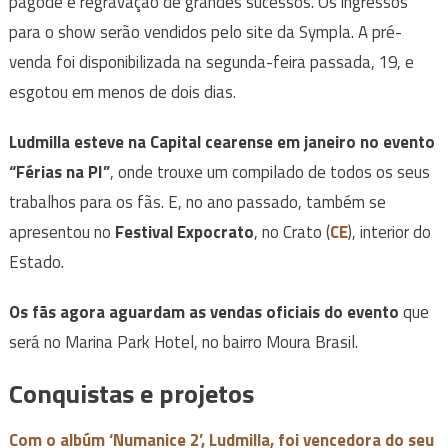
pagode e regravação de grandes sucessos. Os ingressos
para o show serão vendidos pelo site da Sympla. A pré-
venda foi disponibilizada na segunda-feira passada, 19, e
esgotou em menos de dois dias.
Ludmilla esteve na Capital cearense em janeiro no evento
“Férias na PI”
, onde trouxe um compilado de todos os seus
trabalhos para os fãs. E, no ano passado, também se
apresentou no
Festival Expocrato
, no Crato (
CE
), interior do
Estado.
Os fãs agora aguardam as vendas oficiais do evento
que
será no Marina Park Hotel, no bairro Moura Brasil.
Conquistas e projetos
Com o albúm ‘Numanice 2’, Ludmilla, foi vencedora do seu