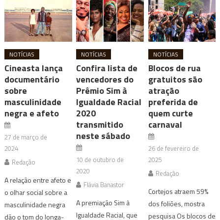
NOTÍCIAS
NOTÍCIAS
NOTÍCIAS
Cineasta lança
Confira lista de
Blocos de rua
documentário
vencedores do
gratuitos são
sobre
Prêmio Sim à
atração
masculinidade
Igualdade Racial
preferida de
negra e afeto
2020
quem curte
transmitido
carnaval
neste sábado
27 de março de
2024
26 de fevereiro de
10 de outubro de
2025
Redação
2020
Redação
A relação entre afeto e
Flávia Banastor
Cortejos atraem 59%
o olhar social sobre a
A premiação Sim à
dos foliões, mostra
masculinidade negra
Igualdade Racial, que
pesquisa Os blocos de
dão o tom do longa-