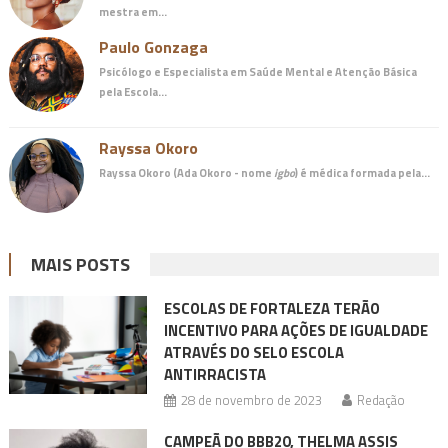
mestra em…
Paulo Gonzaga
Psicólogo e Especialista em Saúde Mental e Atenção Básica
pela Escola…
Rayssa Okoro
Rayssa Okoro (Ada Okoro - nome
igbo
) é
médica
formada pela…
MAIS POSTS
ESCOLAS DE FORTALEZA TERÃO
INCENTIVO PARA AÇÕES DE IGUALDADE
ATRAVÉS DO SELO ESCOLA
ANTIRRACISTA
28 de novembro de 2023
Redação
CAMPEÃ DO BBB20, THELMA ASSIS