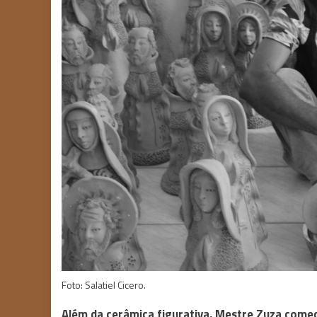
Foto: Salatiel Cicero.
Além da cerâmica figurativa, Mestre Zuza começo