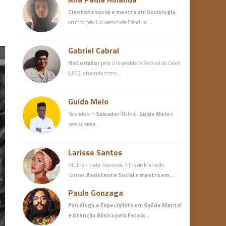
Cientista social e mestra em Sociologia
,
ambos pela Universidade Estadual…
Gabriel Cabral
Historiador
pela Universidade Federal do Ceará
(UFC), atuando como…
Guido Melo
Nascido em
Salvador
(Bahia),
Guido Melo
é
pesquisador…
Larisse Santos
Mulher-preta-cearense, filha de Maria do
Carmo.
Assistente Social e mestra em…
Paulo Gonzaga
Psicólogo e Especialista em Saúde Mental
e Atenção Básica
pela Escola…