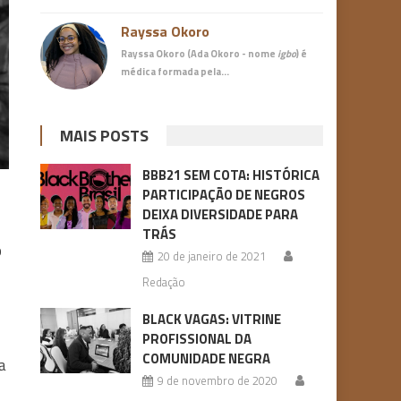
Rayssa Okoro
Rayssa Okoro (Ada Okoro - nome
igbo
) é
médica
formada pela…
MAIS POSTS
BBB21 SEM COTA: HISTÓRICA
PARTICIPAÇÃO DE NEGROS
DEIXA DIVERSIDADE PARA
TRÁS
o
20 de janeiro de 2021
Redação
BLACK VAGAS: VITRINE
PROFISSIONAL DA
COMUNIDADE NEGRA
a
9 de novembro de 2020