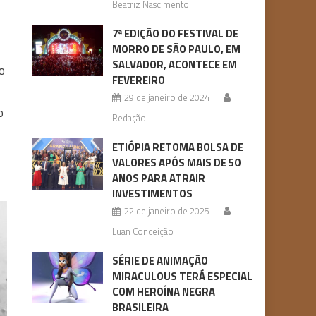
Beatriz Nascimento
7ª EDIÇÃO DO FESTIVAL DE
MORRO DE SÃO PAULO, EM
SALVADOR, ACONTECE EM
o
FEVEREIRO
29 de janeiro de 2024
o
Redação
ETIÓPIA RETOMA BOLSA DE
VALORES APÓS MAIS DE 50
ANOS PARA ATRAIR
INVESTIMENTOS
22 de janeiro de 2025
Luan Conceição
SÉRIE DE ANIMAÇÃO
MIRACULOUS TERÁ ESPECIAL
COM HEROÍNA NEGRA
BRASILEIRA