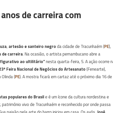
 anos de carreira com
Zuza
,
artesão e santeiro negro
da cidade de Tracunhaém (
PE
),
 de carreira
. Na ocasião, o artista pernambucano abre a
gurativo ao ultilitário”
nesta quarta-feira, 5. A ação ocorre n
23ª Feira Nacional de Negócios do Artesanato
(Fenearte),
 Olinda (
PE
). A mostra ficará em cartaz até o próximo dia 16 de
tas populares do Brasil
e é um ícone da cultura nordestina e
r, patrimônio vivo de Tracunhaém e reconhecido por onde passa
Sua paixão pela arte do barro iniciou em casa. Os avós,
José