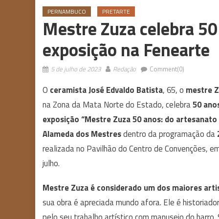
PERNAMBUCO
PRETARTE
Mestre Zuza celebra 50
exposição na Fenearte
5 de julho de 2023
Redação
Comment(0)
O
ceramista José Edvaldo Batista
, 65, o
mestre 
na Zona da Mata Norte do Estado, celebra
50 anos
exposição “Mestre Zuza 50 anos: do artesanato fi
Alameda dos Mestres
dentro da programação da
realizada no Pavilhão do Centro de Convenções, em
julho.
Mestre Zuza é considerado um dos maiores artis
sua obra é apreciada mundo afora. Ele é historiado
pelo seu trabalho artístico com manuseio do barro. 