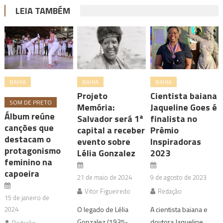
LEIA TAMBÉM
BAHIA
BAHIA
BAHIA
Projeto
Cientista baiana
SOM DE PRETO
Memória:
Jaqueline Goes é
Álbum reúne
Salvador será 1ª
finalista no
canções que
capital a receber
Prêmio
destacam o
evento sobre
Inspiradoras
protagonismo
Lélia Gonzalez
2023
feminino na
capoeira
21 de maio de 2024
9 de agosto de 2023
Vitor Figueiredo
Redação
15 de janeiro de
2024
O legado de Lélia
A cientista baiana e
Gonzalez (1935-
doutora Jaqueline
Redação