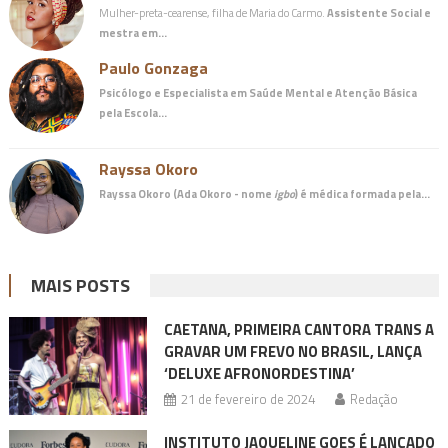
Mulher-preta-cearense, filha de Maria do Carmo.
Assistente Social e
mestra em…
Paulo Gonzaga
Psicólogo e Especialista em Saúde Mental e Atenção Básica
pela Escola…
Rayssa Okoro
Rayssa Okoro (Ada Okoro - nome
igbo
) é
médica
formada pela…
MAIS POSTS
CAETANA, PRIMEIRA CANTORA TRANS A
GRAVAR UM FREVO NO BRASIL, LANÇA
‘DELUXE AFRONORDESTINA’
21 de fevereiro de 2024
Redação
INSTITUTO JAQUELINE GOES É LANÇADO