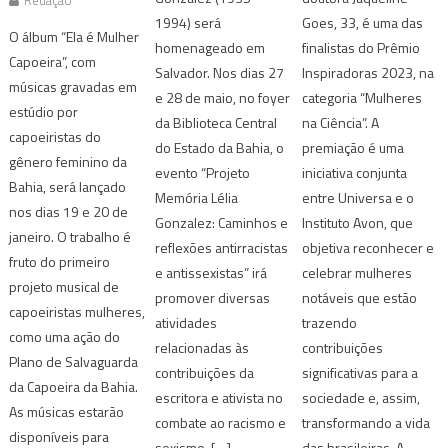
1994) será
Goes, 33, é uma das
O álbum “Ela é Mulher
homenageado em
finalistas do Prêmio
Capoeira”, com
Salvador. Nos dias 27
Inspiradoras 2023, na
músicas gravadas em
e 28 de maio, no foyer
categoria “Mulheres
estúdio por
da Biblioteca Central
na Ciência”. A
capoeiristas do
do Estado da Bahia, o
premiação é uma
gênero feminino da
evento “Projeto
iniciativa conjunta
Bahia, será lançado
Memória Lélia
entre Universa e o
nos dias 19 e 20 de
Gonzalez: Caminhos e
Instituto Avon, que
janeiro. O trabalho é
reflexões antirracistas
objetiva reconhecer e
fruto do primeiro
e antissexistas” irá
celebrar mulheres
projeto musical de
promover diversas
notáveis que estão
capoeiristas mulheres,
atividades
trazendo
como uma ação do
relacionadas às
contribuições
Plano de Salvaguarda
contribuições da
significativas para a
da Capoeira da Bahia.
escritora e ativista no
sociedade e, assim,
As músicas estarão
combate ao racismo e
transformando a vida
disponíveis para
sexismo. […]
das brasileiras. A