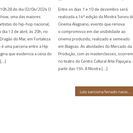
s 10h28 do dia 02/04/2024 O
Entre os dias 7 e 10 de dezembro será
 Show, uma das maiores
realizada a 14ª edição da Mostra Sururu d
artistas do hip-hop nacional,
Cinema Alagoano, evento que renova
 dia 13 de abril, às 20h, no
o compromisso em dar visibilidade ao
 Dragão do Mar, em Fortaleza
cinema produzido, realizado e semeado
o é uma parceria entre a Hip
em Alagoas. As atividades do Mercado da
ágina que evidencia a cena do
Produção, com as masterclasses, ocorre
 […]
no teatro do Centro Cultural Arte Pajuçara, 
partir das 15h. A Mostra […]
Lula sanciona feriado nacional de Zumbi e da Consciência Negra