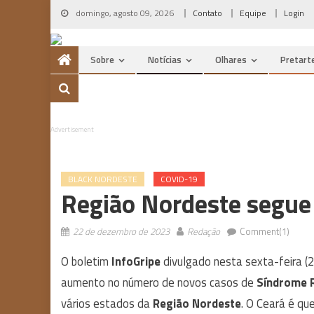
Skip
domingo, agosto 09, 2026
Contato
Equipe
Login
to
content
Sobre
Notícias
Olhares
Pretart
Advertisement
BLACK NORDESTE
COVID-19
Região Nordeste segue
22 de dezembro de 2023
Redação
Comment(1)
O boletim
InfoGripe
divulgado nesta sexta-feira (
aumento no número de novos casos de
Síndrome R
vários estados da
Região Nordeste
. O Ceará é q