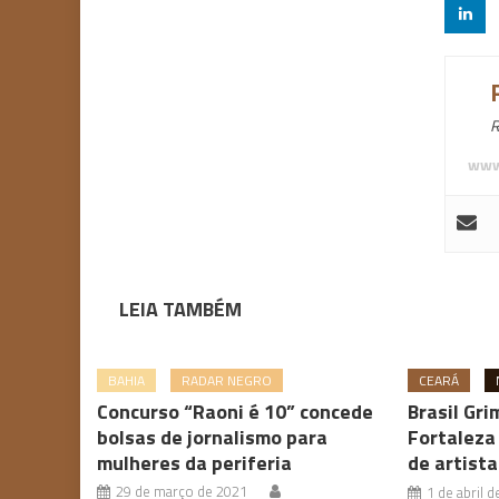
R
www
LEIA TAMBÉM
BAHIA
RADAR NEGRO
CEARÁ
Concurso “Raoni é 10” concede
Brasil Gr
bolsas de jornalismo para
Fortaleza
mulheres da periferia
de artista
29 de março de 2021
1 de abril 