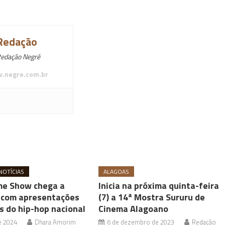
Redação
edação Negrê
.negre.com.br
NOTÍCIAS
ALAGOAS
ime Show chega a
Inicia na próxima quinta-feira
 com apresentações
(7) a 14ª Mostra Sururu de
s do hip-hop nacional
Cinema Alagoano
de 2024
Dhara Amorim
6 de dezembro de 2023
Redação