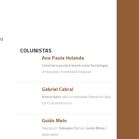
 o
COLUNISTAS
Ana Paula Holanda
Cientista social e mestra em Sociologia
,
ambos pela Universidade Estadual…
Gabriel Cabral
Historiador
pela Universidade Federal do Ceará
(UFC), atuando como…
Guido Melo
Nascido em
Salvador
(Bahia),
Guido Melo
é
pesquisador…