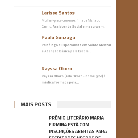
Larisse Santos
Mulher-preta-cearense, filha de Maria do
Carmo.
Assistente Social e mestra em…
Paulo Gonzaga
Psicólogo e Especialista em Saúde Mental
e Atenção Básica
pela Escola…
Rayssa Okoro
Rayssa Okoro (Ada Okoro - nome
igbo
) é
médica
formada pela…
MAIS POSTS
PRÊMIO LITERÁRIO MARIA
FIRMINA ESTÁ COM
INSCRIÇÕES ABERTAS PARA