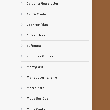
Cajueira Newsletter
Ceará Criolo
Coar Notícias
Correio Nagô
Eufêmea
Kilombas Podcast
MamyCast
Mangue Jornalismo
Marco Zero
Meus Sertões
Mídia Caeté