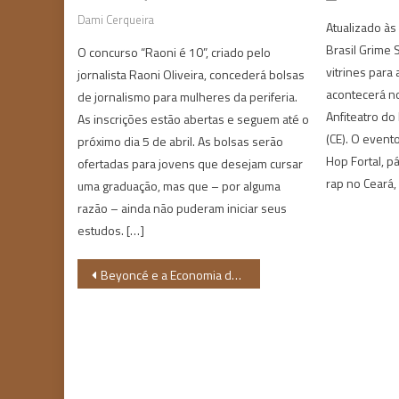
Dami Cerqueira
Atualizado à
Brasil Grime
O concurso “Raoni é 10”, criado pelo
vitrines para 
jornalista Raoni Oliveira, concederá bolsas
acontecerá no
de jornalismo para mulheres da periferia.
Anfiteatro do
As inscrições estão abertas e seguem até o
(CE). O event
próximo dia 5 de abril. As bolsas serão
Hop Fortal, p
ofertadas para jovens que desejam cursar
rap no Ceará,
uma graduação, mas que – por alguma
razão – ainda não puderam iniciar seus
estudos. […]
Navegação
Beyoncé e a Economia do Brasil
de
Post