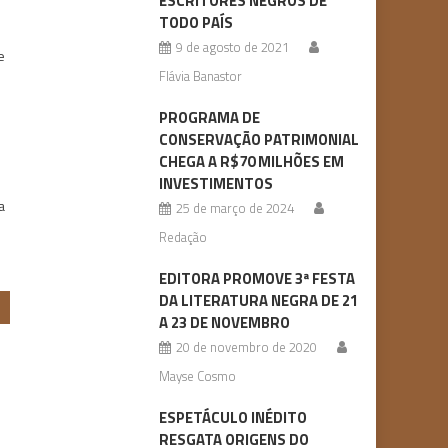
ESCRITORES NEGROS DE
TODO PAÍS
9 de agosto de 2021
e
Flávia Banastor
PROGRAMA DE
CONSERVAÇÃO PATRIMONIAL
CHEGA A R$70 MILHÕES EM
m
INVESTIMENTOS
a
25 de março de 2024
Redação
EDITORA PROMOVE 3ª FESTA
DA LITERATURA NEGRA DE 21
A 23 DE NOVEMBRO
20 de novembro de 2020
Mayse Cosmo
ESPETÁCULO INÉDITO
RESGATA ORIGENS DO