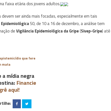
na faixa etária dos jovens adultos.
s devem ser ainda mais focadas, especialmente em tais
Epidemiológica
50, de 10 a 16 de dezembro, a análise tem
rmação de
Vigilância Epidemiológica da Gripe
(
Sivep-Gripe
) até
epistemicídio que fere
m mata
e a mídia negra
estina:
Financie
grê aqui!
tilhe: