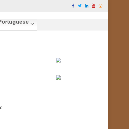
ortuguese
do