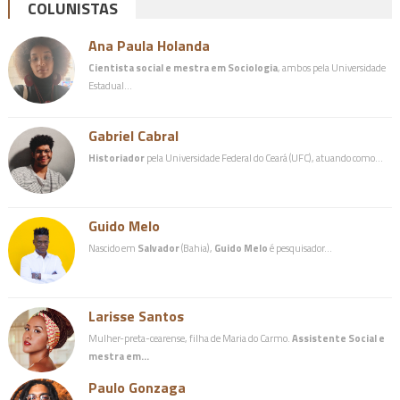
COLUNISTAS
Ana Paula Holanda
Cientista social e mestra em Sociologia
, ambos pela Universidade
Estadual…
Gabriel Cabral
Historiador
pela Universidade Federal do Ceará (UFC), atuando como…
Guido Melo
Nascido em
Salvador
(Bahia),
Guido Melo
é pesquisador…
Larisse Santos
Mulher-preta-cearense, filha de Maria do Carmo.
Assistente Social e
mestra em…
Paulo Gonzaga