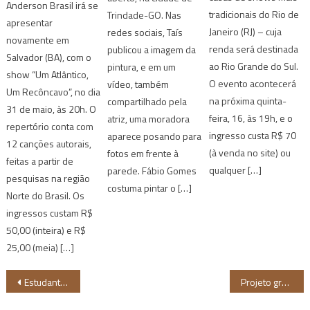
Anderson Brasil irá se
tradicionais do Rio de
Trindade-GO. Nas
apresentar
Janeiro (RJ) – cuja
redes sociais, Taís
novamente em
renda será destinada
publicou a imagem da
Salvador (BA), com o
ao Rio Grande do Sul.
pintura, e em um
show “Um Atlântico,
O evento acontecerá
vídeo, também
Um Recôncavo”, no dia
na próxima quinta-
compartilhado pela
31 de maio, às 20h. O
feira, 16, às 19h, e o
atriz, uma moradora
repertório conta com
ingresso custa R$ 70
aparece posando para
12 canções autorais,
(à venda no site) ou
fotos em frente à
feitas a partir de
qualquer […]
parede. Fábio Gomes
pesquisas na região
costuma pintar o […]
Norte do Brasil. Os
ingressos custam R$
50,00 (inteira) e R$
25,00 (meia) […]
Navegação
Estudante negra lança vaquinha para bolsa na Universidade de Ohio
Projeto gráfico sobre memória e ancestralidade promove imersão online
de