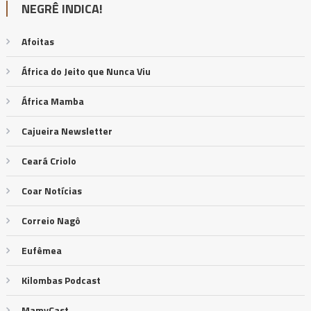
NEGRÊ INDICA!
Afoitas
África do Jeito que Nunca Viu
África Mamba
Cajueira Newsletter
Ceará Criolo
Coar Notícias
Correio Nagô
Eufêmea
Kilombas Podcast
MamyCast