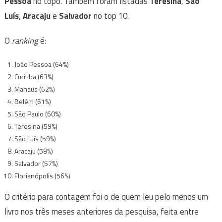
Pessoa
no topo. Também foram listadas
Teresina
,
São
Luís
,
Aracaju
e
Salvador
no top 10.
O
ranking
é:
João Pessoa (64%)
Curitiba (63%)
Manaus (62%)
Belém (61%)
São Paulo (60%)
Teresina (59%)
São Luís (59%)
Aracaju (58%)
Salvador (57%)
Florianópolis (56%)
O critério para contagem foi o de quem leu pelo menos um
livro nos três meses anteriores da pesquisa, feita entre