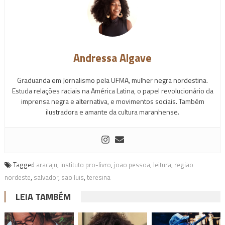
Andressa Algave
Graduanda em Jornalismo pela UFMA, mulher negra nordestina.
Estuda relações raciais na América Latina, o papel revolucionário da
imprensa negra e alternativa, e movimentos sociais. Também
ilustradora e amante da cultura maranhense.
Tagged
aracaju
,
instituto pro-livro
,
joao pessoa
,
leitura
,
regiao
nordeste
,
salvador
,
sao luis
,
teresina
LEIA TAMBÉM