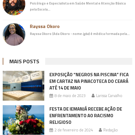
Psicólogo e Especialista em Saúde Mental e Atenção Básica
pela Escola…
Rayssa Okoro
Rayssa Okoro (Ada Okoro - nome
igbo
) é
médica
formada pela…
MAIS POSTS
EXPOSIÇÃO “NEGROS NA PISCINA” FICA
EM CARTAZ NA PINACOTECA DO CEARÁ
ATÉ 14 DE MAIO
8 de maio de 2023
Larissa Carvalho
FESTA DE IEMANJÁ RECEBE AÇÃO DE
ENFRENTAMENTO AO RACISMO
RELIGIOSO
2 de fevereiro de 2024
Redação