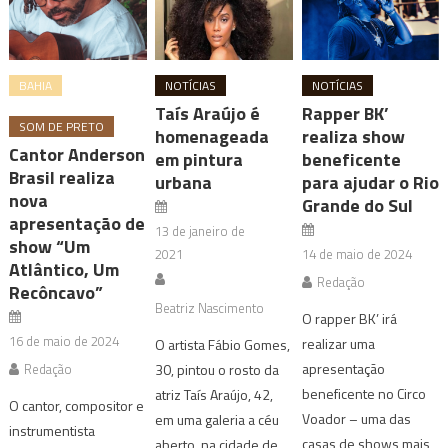
BAHIA
NOTÍCIAS
NOTÍCIAS
Taís Araújo é
Rapper BK’
SOM DE PRETO
homenageada
realiza show
Cantor Anderson
em pintura
beneficente
Brasil realiza
urbana
para ajudar o Rio
nova
Grande do Sul
apresentação de
13 de janeiro de
show “Um
2021
14 de maio de 2024
Atlântico, Um
Redação
Recôncavo”
Beatriz Nascimento
O rapper BK’ irá
16 de maio de 2024
realizar uma
O artista Fábio Gomes,
apresentação
Redação
30, pintou o rosto da
beneficente no Circo
atriz Taís Araújo, 42,
O cantor, compositor e
Voador – uma das
em uma galeria a céu
instrumentista
casas de shows mais
aberto, na cidade de