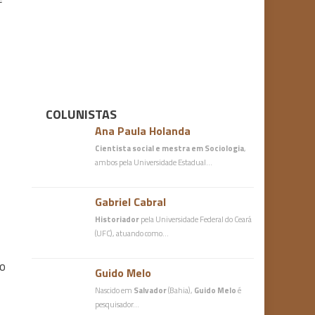
COLUNISTAS
Ana Paula Holanda
,
Cientista social e mestra em Sociologia
,
ambos pela Universidade Estadual…
Gabriel Cabral
Historiador
pela Universidade Federal do Ceará
(UFC), atuando como…
to
Guido Melo
Nascido em
Salvador
(Bahia),
Guido Melo
é
pesquisador…