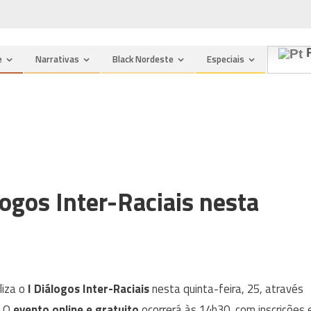
P
e
Narrativas
Black Nordeste
Especiais
logos Inter-Raciais nesta
liza o
I Diálogos Inter-Raciais
nesta quinta-feira, 25, através
. O
evento online e gratuito
ocorrerá às 14h30, com inscrições 