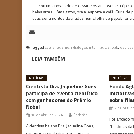
Sou um anovelado de devaneios ansiosos e utópico. 
belas artes… Ama gatos, praia, esporte e café! Guria de
seus sentimentos desnudos numa folha de papel. Tencio
Tagged
ceara racismo
,
i dialogos inter-raciais
,
oab
,
oab cea
LEIA TAMBÉM
NOTÍCIAS
NOTÍCIAS
Cientista Dra. Jaqueline Goes
Fundo Agb
participa de evento científico
iniciativa
com ganhadores do Prêmio
sobre fila
Nobel
2 de outub
16 de abril de 2024
Redação
Foi lançado na
A cientista baiana Dra. Jaqueline Goes,
“Histórias da
conhecida por chefiar a equipe que
Transformam 