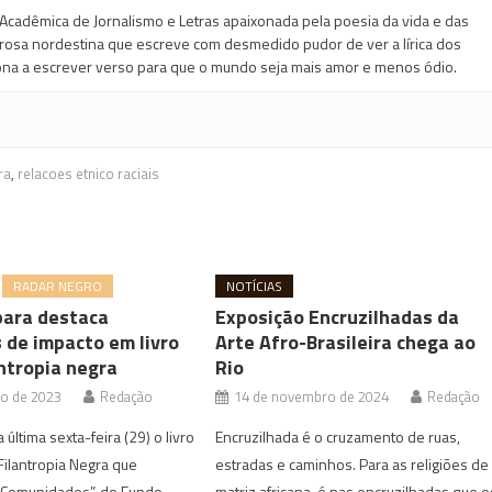
Acadêmica de Jornalismo e Letras apaixonada pela poesia da vida e das
 prosa nordestina que escreve com desmedido pudor de ver a lírica dos
na a escrever verso para que o mundo seja mais amor e menos ódio.
ra
,
relacoes etnico raciais
RADAR NEGRO
NOTÍCIAS
ara destaca
Exposição Encruzilhadas da
s de impacto em livro
Arte Afro-Brasileira chega ao
ntropia negra
Rio
ro de 2023
Redação
14 de novembro de 2024
Redação
 última sexta-feira (29) o livro
Encruzilhada é o cruzamento de ruas,
 Filantropia Negra que
estradas e caminhos. Para as religiões de
Comunidades”, do Fundo
matriz africana, é nas encruzilhadas que o