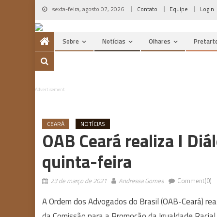
Skip
sexta-feira, agosto 07, 2026
Contato
Equipe
Login
to
content
Sobre
Notícias
Olhares
Pretart
Advertisement
CEARÁ
NOTÍCIAS
OAB Ceará realiza I Diá
quinta-feira
23 de março de 2021
Andressa Gomes
Comment(0)
A Ordem dos Advogados do Brasil (OAB-Ceará) rea
da Comissão para a Promoção da Igualdade Racial