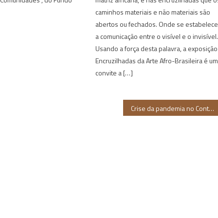
caminhos materiais e não materiais são
abertos ou fechados. Onde se estabelec
a comunicação entre o visível e o invisível
Usando a força desta palavra, a exposição
Encruzilhadas da Arte Afro-Brasileira é u
convite a […]
Crise da pandemia no Continente Africano expõe os valores coloniais que nunca se foram