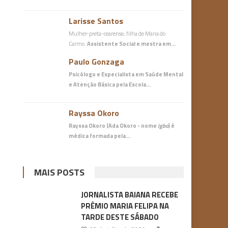
Larisse Santos
Mulher-preta-cearense, filha de Maria do
Carmo.
Assistente Social e mestra em…
Paulo Gonzaga
Psicólogo e Especialista em Saúde Mental
e Atenção Básica
pela Escola…
Rayssa Okoro
Rayssa Okoro (Ada Okoro - nome
igbo
) é
médica
formada pela…
MAIS POSTS
JORNALISTA BAIANA RECEBE
PRÊMIO MARIA FELIPA NA
TARDE DESTE SÁBADO