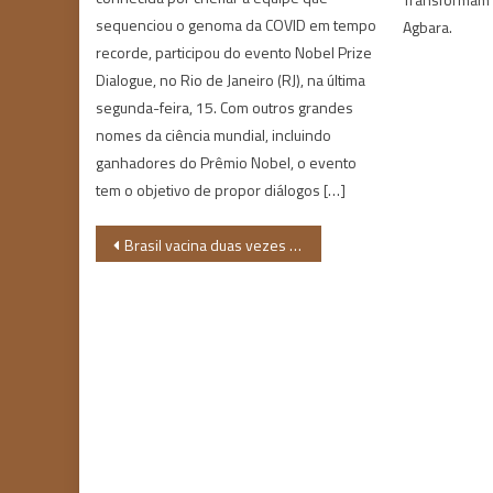
sequenciou o genoma da COVID em tempo
Agbara.
recorde, participou do evento Nobel Prize
Dialogue, no Rio de Janeiro (RJ), na última
segunda-feira, 15. Com outros grandes
nomes da ciência mundial, incluindo
ganhadores do Prêmio Nobel, o evento
tem o objetivo de propor diálogos […]
Navegação
Brasil vacina duas vezes mais pessoas brancas do que negras, segundo apuração
de
Post