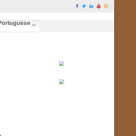
ortuguese
e