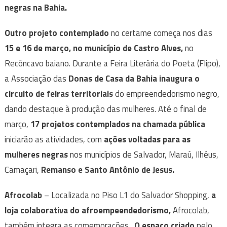
negras na Bahia.
Outro projeto contemplado
no certame começa nos dias
15 e 16 de março, no município de Castro Alves,
no
Recôncavo baiano. Durante a Feira Literária do Poeta (Flipo),
a Associação das
Donas de Casa da Bahia inaugura o
circuito de feiras territoriais
do empreendedorismo negro,
dando destaque à produção das mulheres. Até o final de
março,
17 projetos contemplados na chamada pública
iniciarão as atividades, com
ações voltadas para as
mulheres negras
nos municípios de Salvador, Maraú, Ilhéus,
Camaçari,
Remanso e Santo Antônio de Jesus.
Afrocolab
– Localizada no Piso L1 do Salvador Shopping,
a
loja colaborativa do afroempeendedorismo,
Afrocolab,
também integra as comemorações.
O espaço criado
pelo