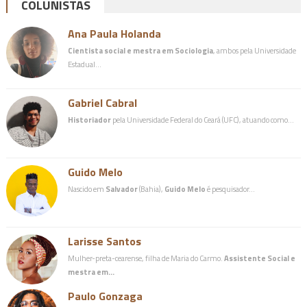
COLUNISTAS
Ana Paula Holanda
Cientista social e mestra em Sociologia
, ambos pela Universidade
Estadual…
Gabriel Cabral
Historiador
pela Universidade Federal do Ceará (UFC), atuando como…
Guido Melo
Nascido em
Salvador
(Bahia),
Guido Melo
é pesquisador…
Larisse Santos
Mulher-preta-cearense, filha de Maria do Carmo.
Assistente Social e
mestra em…
Paulo Gonzaga