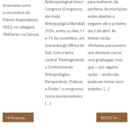
Anthropological Union
para mulheres da
anunciada como
Congress (Congresso
periferia. As inscrições
a vencedora do
da União
estão abertas e
Prêmio Inspiradoras
Antropológica Mundial)
seguem até o próximo
2023, na categoria
2024, entre os dias 11
dia 5 de abril. As
‘Mulheres na Ciência’.
e 15 de novembro, em
bolsas serão
Joanesburgo (África do
ofertadas para jovens
Sul). Com o tema
que desejam cursar
central “Reimaginando
uma graduação, mas
o Conhecimento
que – por alguma
Antropológico:
razão – ainda não
Perspectivas, Práticas
puderam iniciar seus
e Poder”, o congresso
estudos. […]
reúne pesquisadores
[…]
Navegação
Pinacoteca do Ceará realiza série de atividades culturais até dia 10 de março; confira
NICHO 54 promove participação de 7 profissionais negros do Brasil no Festival de Cinema de Berlim
de