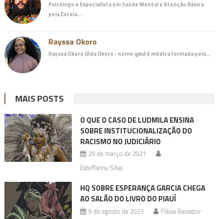
Psicólogo e Especialista em Saúde Mental e Atenção Básica
pela Escola…
Rayssa Okoro
Rayssa Okoro (Ada Okoro - nome
igbo
) é
médica
formada pela…
MAIS POSTS
O QUE O CASO DE LUDMILA ENSINA
SOBRE INSTITUCIONALIZAÇÃO DO
RACISMO NO JUDICIÁRIO
29 de março de 2021
Esteffanny Silva
HQ SOBRE ESPERANÇA GARCIA CHEGA
AO SALÃO DO LIVRO DO PIAUÍ
9 de agosto de 2023
Flávia Banastor