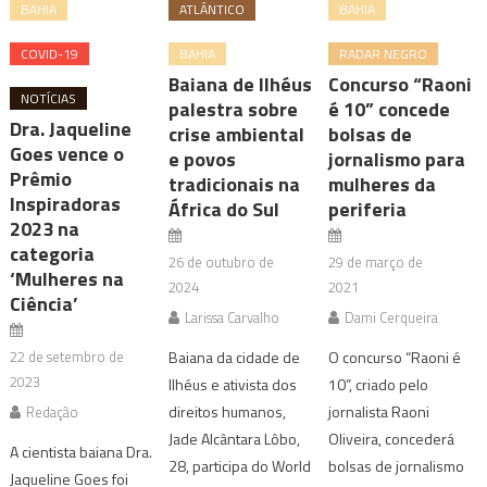
BAHIA
ATLÂNTICO
BAHIA
COVID-19
BAHIA
RADAR NEGRO
Baiana de Ilhéus
Concurso “Raoni
NOTÍCIAS
palestra sobre
é 10” concede
Dra. Jaqueline
crise ambiental
bolsas de
Goes vence o
e povos
jornalismo para
Prêmio
tradicionais na
mulheres da
Inspiradoras
África do Sul
periferia
2023 na
categoria
26 de outubro de
29 de março de
‘Mulheres na
2024
2021
Ciência’
Larissa Carvalho
Dami Cerqueira
22 de setembro de
Baiana da cidade de
O concurso “Raoni é
2023
Ilhéus e ativista dos
10”, criado pelo
direitos humanos,
jornalista Raoni
Redação
Jade Alcântara Lôbo,
Oliveira, concederá
A cientista baiana Dra.
28, participa do World
bolsas de jornalismo
Jaqueline Goes foi