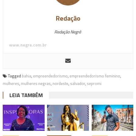
Redação
Redação Negrê
www.negre.com.br
Tagged
bahia
,
empreendedorismo
,
empreendedorismo feminino
,
mulheres
,
mulheres negras
,
nordeste
,
salvador
,
sepromi
LEIA TAMBÉM