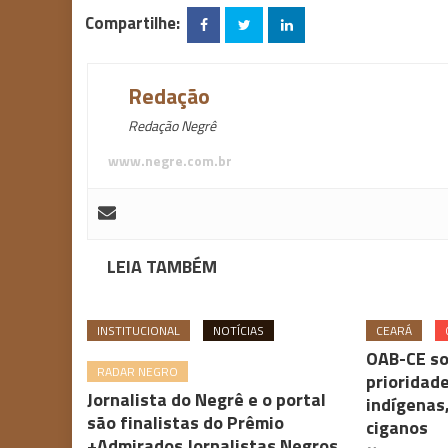
Compartilhe:
Redação
Redação Negrê
www.negre.com.br
LEIA TAMBÉM
INSTITUCIONAL
NOTÍCIAS
CEARÁ
OAB-CE so
RADAR NEGRO
prioridade
Jornalista do Negrê e o portal
indígenas
são finalistas do Prêmio
ciganos
+Admirados Jornalistas Negros