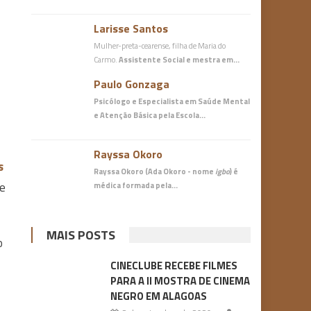
Larisse Santos
Mulher-preta-cearense, filha de Maria do
Carmo.
Assistente Social e mestra em…
Paulo Gonzaga
Psicólogo e Especialista em Saúde Mental
e Atenção Básica
pela Escola…
Rayssa Okoro
s
Rayssa Okoro (Ada Okoro - nome
igbo
) é
de
médica
formada pela…
MAIS POSTS
o
CINECLUBE RECEBE FILMES
PARA A II MOSTRA DE CINEMA
NEGRO EM ALAGOAS