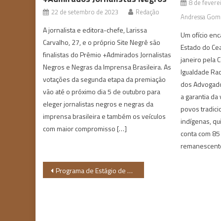
8 de fevere
22 de setembro de 2023
Redação
Andressa Gom
A jornalista e editora-chefe, Larissa
Um ofício en
Carvalho, 27, e o próprio Site Negrê são
Estado do Cea
finalistas do Prêmio +Admirados Jornalistas
janeiro pela
Negros e Negras da Imprensa Brasileira. As
Igualdade Rac
votações da segunda etapa da premiação
dos Advogados
vão até o próximo dia 5 de outubro para
a garantia da 
eleger jornalistas negros e negras da
povos tradic
imprensa brasileira e também os veículos
indígenas, qu
com maior compromisso […]
conta com 85
remanescente
Navegação
Programa de Estágio de multinacional tem vagas para a região Nordeste
de
Post