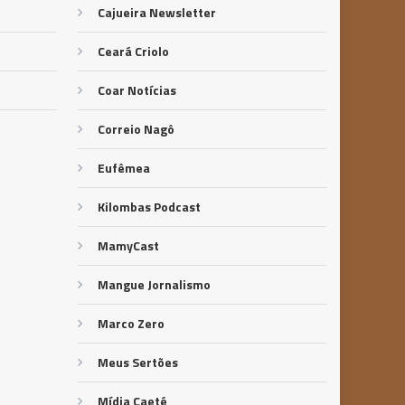
Cajueira Newsletter
Ceará Criolo
Coar Notícias
Correio Nagô
Eufêmea
Kilombas Podcast
MamyCast
Mangue Jornalismo
Marco Zero
Meus Sertões
Mídia Caeté