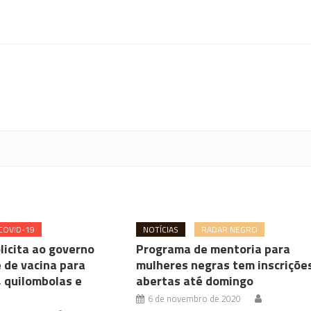
COVID-19
NOTÍCIAS
RADAR NEGRO
licita ao governo
Programa de mentoria para
 de vacina para
mulheres negras tem inscriçõe
, quilombolas e
abertas até domingo
6 de novembro de 2020