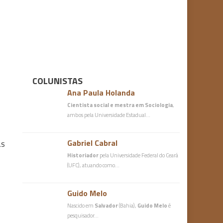
COLUNISTAS
Ana Paula Holanda
Cientista social e mestra em Sociologia
,
ambos pela Universidade Estadual…
Gabriel Cabral
as
Historiador
pela Universidade Federal do Ceará
(UFC), atuando como…
Guido Melo
Nascido em
Salvador
(Bahia),
Guido Melo
é
pesquisador…