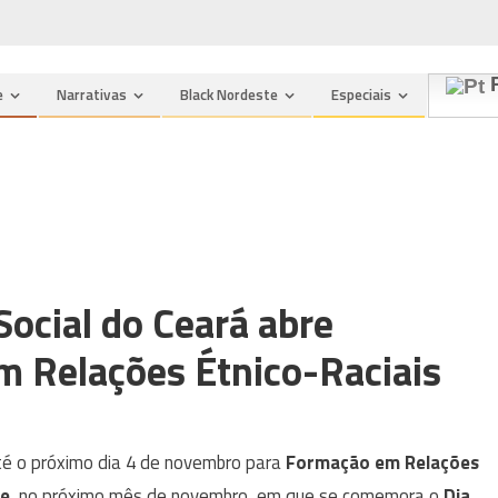
n
P
e
Narrativas
Black Nordeste
Especiais
Social do Ceará abre
em Relações Étnico-Raciais
até o próximo dia 4 de novembro para
Formação em Relações
se
, no próximo mês de novembro, em que se comemora o
Dia