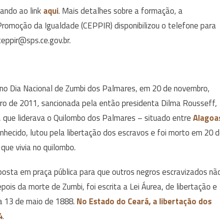
sando ao link
aqui
. Mais detalhes sobre a formação, a
Promoção da Igualdade (CEPPIR) disponibilizou o telefone para
ceppir@sps.ce.gov.br.
no Dia Nacional de Zumbi dos Palmares, em 20 de novembro,
mbro de 2011, sancionada pela então presidenta Dilma Rousseff,
i, que liderava o Quilombo dos Palmares – situado entre
Alagoa
nhecido, lutou pela libertação dos escravos e foi morto em 20 
ue vivia no quilombo.
posta em praça pública para que outros negros escravizados nã
ois da morte de Zumbi, foi escrita a Lei Áurea, de libertação e
ia 13 de maio de 1888.
No Estado do Ceará, a libertação dos
4
.