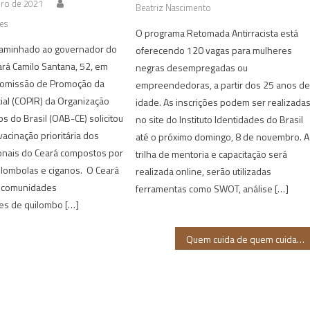
iro de 2021
Beatriz Nascimento
es
O programa Retomada Antirracista está
caminhado ao governador do
oferecendo 120 vagas para mulheres
rá Camilo Santana, 52, em
negras desempregadas ou
 Comissão de Promoção da
empreendedoras, a partir dos 25 anos d
ial (COPIR) da Organização
idade. As inscrições podem ser realizada
 do Brasil (OAB-CE) solicitou
no site do Instituto Identidades do Brasil
vacinação prioritária dos
até o próximo domingo, 8 de novembro. A
ionais do Ceará compostos por
trilha de mentoria e capacitação será
ilombolas e ciganos. O Ceará
realizada online, serão utilizadas
 comunidades
ferramentas como SWOT, análise […]
s de quilombo […]
Quem cuida de quem cuida?