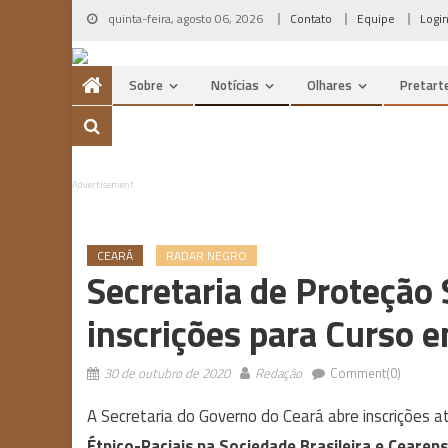
Skip
quinta-feira, agosto 06, 2026
Contato
Equipe
Logi
to
content
Sobre
Notícias
Olhares
Pretart
Advertisement
CEARÁ
RADAR NEGRO
Secretaria de Proteção 
inscrições para Curso 
30 de outubro de 2020
Redação
Comment(0)
A Secretaria do Governo do Ceará abre inscrições 
Étnico-Raciais na Sociedade Brasileira e Cearen