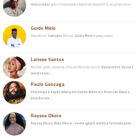
Historiador
pela Universidade Federal do Ceará (UFC), atuando como…
Guido Melo
Nascido em
Salvador
(Bahia),
Guido Melo
é pesquisador…
Larisse Santos
Mulher-preta-cearense, filha de Maria do Carmo.
Assistente Social e
mestra em…
Paulo Gonzaga
Psicólogo e Especialista em Saúde Mental e Atenção Básica
pela Escola…
Rayssa Okoro
Rayssa Okoro (Ada Okoro - nome
igbo
) é
médica
formada pela…