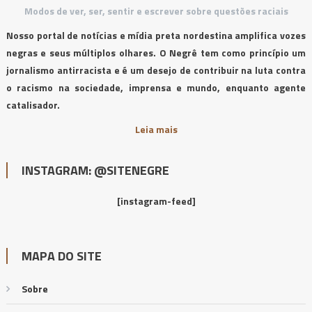
Modos de ver, ser, sentir e escrever sobre questões raciais
Nosso portal de notícias e mídia preta nordestina amplifica vozes
negras e seus múltiplos olhares. O Negrê tem como princípio um
jornalismo antirracista e é um desejo de contribuir na luta contra
o racismo na sociedade, imprensa e mundo, enquanto agente
catalisador.
Leia mais
INSTAGRAM: @SITENEGRE
[instagram-feed]
MAPA DO SITE
Sobre