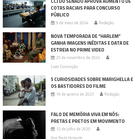
CCJ DO SENADO APROVA AUMENTO DE
COTAS RACIAIS PARA CONCURSO
PÚBLICO
9 de maio de 2024
Redação
NOVA TEMPORADA DE “HARLEM”
GANHA IMAGENS INÉDITAS E DATA DE
ESTREIA NO PRIME VIDEO
25 de novembro de 2024
Luan Conceição
5 CURIOSIDADES SOBRE MARIGHELLA E
OS BASTIDORES DO FILME
19 de janeiro de 2023
Redação
FALO DE MEMÓRIA VIVA EM NÓS:
PRETAS E PRETOS EM MOVIMENTO
12 de julho de 2020
Ana Paula Holanda