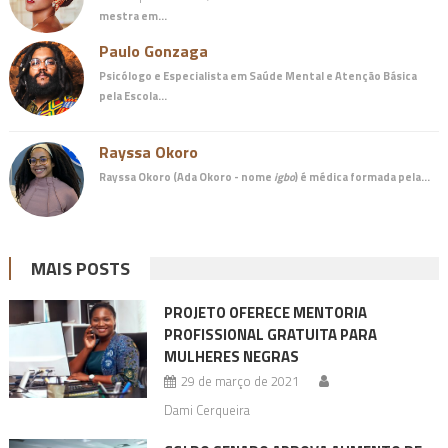
mestra em…
Paulo Gonzaga
Psicólogo e Especialista em Saúde Mental e Atenção Básica
pela Escola…
Rayssa Okoro
Rayssa Okoro (Ada Okoro - nome
igbo
) é
médica
formada pela…
MAIS POSTS
PROJETO OFERECE MENTORIA
PROFISSIONAL GRATUITA PARA
MULHERES NEGRAS
29 de março de 2021
Dami Cerqueira