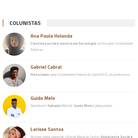
COLUNISTAS
Ana Paula Holanda
Cientista social e mestra em Sociologia
, ambos pela Universidade
Estadual…
Gabriel Cabral
Historiador
pela Universidade Federal do Ceará (UFC), atuando como…
Guido Melo
Nascido em
Salvador
(Bahia),
Guido Melo
é pesquisador…
Larisse Santos
Mulher-preta-cearense, filha de Maria do Carmo.
Assistente Social e