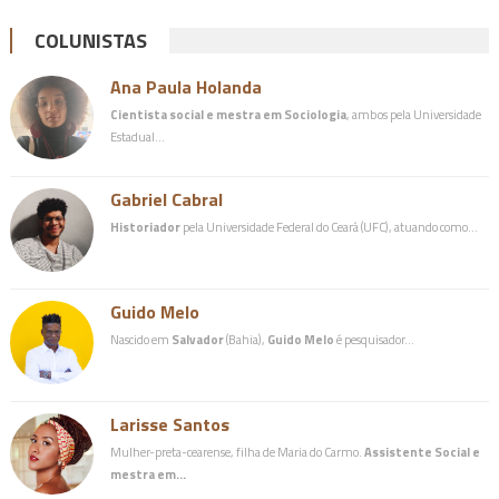
COLUNISTAS
Ana Paula Holanda
Cientista social e mestra em Sociologia
, ambos pela Universidade
Estadual…
Gabriel Cabral
Historiador
pela Universidade Federal do Ceará (UFC), atuando como…
Guido Melo
Nascido em
Salvador
(Bahia),
Guido Melo
é pesquisador…
Larisse Santos
Mulher-preta-cearense, filha de Maria do Carmo.
Assistente Social e
mestra em…