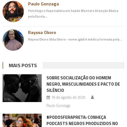
Paulo Gonzaga
Psicólogo e Especialista em Saúde Mental e Atenção Básica
pela Escola…
Rayssa Okoro
Rayssa Okoro (Ada Okoro - nome
igbo
) é
médica
formada pela…
MAIS POSTS
SOBRE SOCIALIZAÇÃO DO HOMEM
NEGRO, MASCULINIDADES E PACTO DE
SILÊNCIO
19 de agosto de 2020
Paulo Gonzaga
#PODOSFERAPRETA: CONHEÇA
PODCASTS NEGROS PRODUZIDOS NO