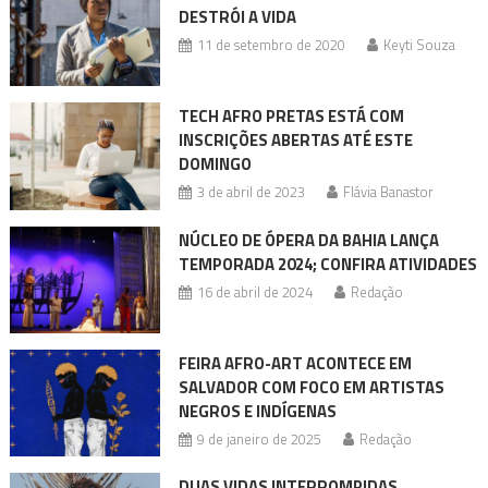
DESTRÓI A VIDA
11 de setembro de 2020
Keyti Souza
TECH AFRO PRETAS ESTÁ COM
INSCRIÇÕES ABERTAS ATÉ ESTE
DOMINGO
3 de abril de 2023
Flávia Banastor
NÚCLEO DE ÓPERA DA BAHIA LANÇA
TEMPORADA 2024; CONFIRA ATIVIDADES
16 de abril de 2024
Redação
FEIRA AFRO-ART ACONTECE EM
SALVADOR COM FOCO EM ARTISTAS
NEGROS E INDÍGENAS
9 de janeiro de 2025
Redação
DUAS VIDAS INTERROMPIDAS