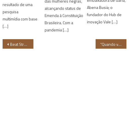
embaixadora de Gana,
das mulheres negras,
resultado de uma
Abena Busia; o
alcançando status de
pesquisa
fundador do Hub de
Emenda à Constituição
multimídia com base
inovação Vale […]
Brasileira. Com a
[…]
pandemia […]
Navegação
Beat Street Festival será realizado em Fortaleza com grandes nomes do rap nacional
“Quando você é mãe negra, você tem que provar duas vezes mais que você é boa”
de
Post