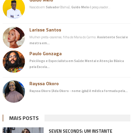
Nascido em
Salvador
(Bahia),
Guido Melo
é pesquisador…
Larisse Santos
Mulher-preta-cearense, filha de Maria do Carmo.
Assistente Social e
mestra em…
Paulo Gonzaga
Psicólogo e Especialista em Saúde Mental e Atenção Básica
pela Escola…
Rayssa Okoro
Rayssa Okoro (Ada Okoro - nome
igbo
) é
médica
formada pela…
MAIS POSTS
SEVEN SECONDS: UM INSTANTE