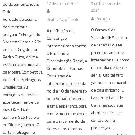
12 de abril de 2021
9 de fevereiro de
de documentários É
2024
Tudo
Redação
Verdade seleciona
Beatriz Nascimento
documentário
O Carnaval de
A ratificação da
potiguar “A Edição do
Salvador (BA) acaba
Convenção
Nordeste” para a 29ª
de receber o seu
Interamericana contra
edição. Dirigido por
primeiro camarote
o Racismo, a
Pedro Fiuza, o filme
internacional, e como
Discriminação Racial, a
está na programação
não podia deixar de
Xenofobia e Formas
da Mostra Competitiva
ser, a “Capital Afro”
Correlatas de
de Curtas-Metragens
ganhou um camarote
Intolerância, realizada
Brasileiros. As
de país africano. O
no dia 10 de fevereiro
exibições do festival
Camarote Casa de
pelo Senado Federal,
acontecem entre os
Gana realizou sua
é uma esperança para
dias 04 e 14 de
abertura oficial e
o movimento negro e
abril em São Paulo e
contou com a
para o movimento de
no Rio de Janeiro. O
presença da
defesa dos direitos
curta-metragem é