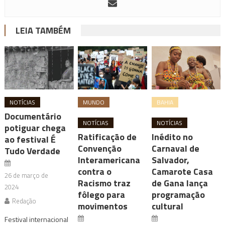
LEIA TAMBÉM
NOTÍCIAS
MUNDO
BAHIA
Documentário
NOTÍCIAS
NOTÍCIAS
potiguar chega
Ratificação de
Inédito no
ao festival É
Convenção
Carnaval de
Tudo Verdade
Interamericana
Salvador,
contra o
Camarote Casa
26 de março de
Racismo traz
de Gana lança
2024
fôlego para
programação
Redação
movimentos
cultural
Festival internacional