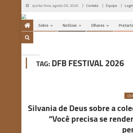
Skip
quinta-feira, agosto 06, 2026
Contato
Equipe
Logi
to
content
Sobre
Notícias
Olhares
Pretart
Advertisement
DFB FESTIVAL 2026
TAG:
CE
Silvania de Deus sobre a col
“Você precisa se render
pe