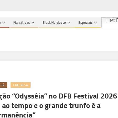
n
P
e
Narrativas
Black Nordeste
Especiais
ARÁ
PRETASSA
eção “Odysséia” no DFB Festival 2026
 ao tempo e o grande trunfo é a
rmanência”