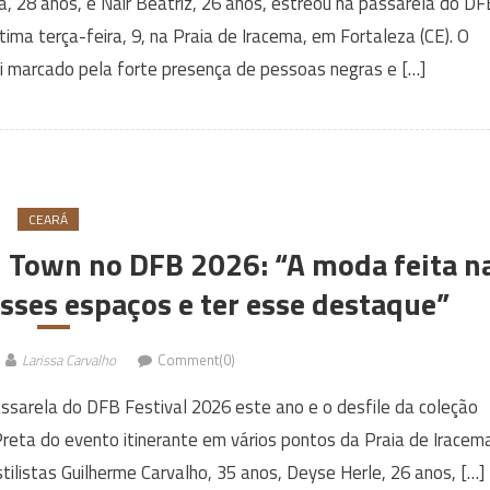
a, 28 anos, e Nair Beatriz, 26 anos, estreou na passarela do DF
ima terça-feira, 9, na Praia de Iracema, em Fortaleza (CE). O
 marcado pela forte presença de pessoas negras e […]
CEARÁ
4 Town no DFB 2026: “A moda feita n
sses espaços e ter esse destaque”
Larissa Carvalho
Comment(0)
ssarela do DFB Festival 2026 este ano e o desfile da coleção
Preta do evento itinerante em vários pontos da Praia de Iracem
ilistas Guilherme Carvalho, 35 anos, Deyse Herle, 26 anos, […]