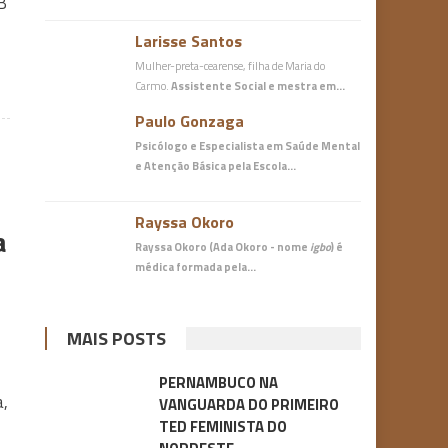
B
Larisse Santos
Mulher-preta-cearense, filha de Maria do
Carmo.
Assistente Social e mestra em…
Paulo Gonzaga
Psicólogo e Especialista em Saúde Mental
e Atenção Básica
pela Escola…
Rayssa Okoro
a
Rayssa Okoro (Ada Okoro - nome
igbo
) é
médica
formada pela…
MAIS POSTS
PERNAMBUCO NA
a,
VANGUARDA DO PRIMEIRO
TED FEMINISTA DO