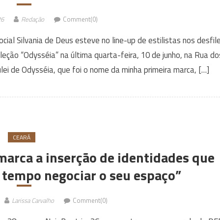
26
Redação
Comment(0)
social Silvania de Deus esteve no line-up de estilistas nos desfil
eção “Odysséia” na última quarta-feira, 10 de junho, na Rua do
ulei de Odysséia, que foi o nome da minha primeira marca, […]
CEARÁ
marca a inserção de identidades que
 tempo negociar o seu espaço”
Larissa Carvalho
Comment(0)