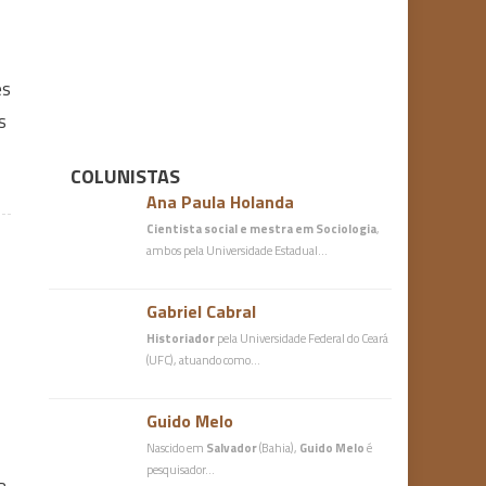
es
s
COLUNISTAS
Ana Paula Holanda
Cientista social e mestra em Sociologia
,
ambos pela Universidade Estadual…
Gabriel Cabral
Historiador
pela Universidade Federal do Ceará
(UFC), atuando como…
Guido Melo
Nascido em
Salvador
(Bahia),
Guido Melo
é
pesquisador…