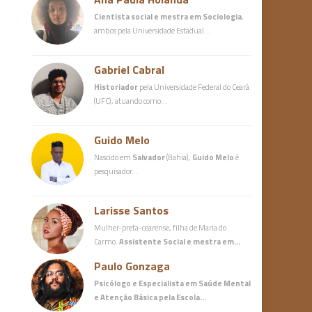
Cientista social e mestra em Sociologia
,
ambos pela Universidade Estadual…
Gabriel Cabral
Historiador
pela Universidade Federal do Ceará
(UFC), atuando como…
Guido Melo
Nascido em
Salvador
(Bahia),
Guido Melo
é
pesquisador…
Larisse Santos
Mulher-preta-cearense, filha de Maria do
Carmo.
Assistente Social e mestra em…
Paulo Gonzaga
Psicólogo e Especialista em Saúde Mental
e Atenção Básica
pela Escola…