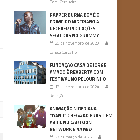
Dami Cerqueira
RAPPER BURNA BOY É O
PRIMEIRO NIGERIANO A
RECEBER INDICAÇÕES
SEGUIDAS NO GRAMMY
25 de novembro de 2020
Larissa Carvalho
FUNDAÇÃO CASA DE JORGE
AMADO É REABERTA COM
FESTIVAL NO PELOURINHO
12 de dezembro de 2024
Redação
ANIMAÇÃO NIGERIANA
“IYANU” CHEGA AO BRASIL EM
ABRIL NO CARTOON
NETWORK E NA MAX
27 de março de 2025