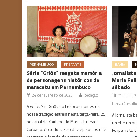
PERNAMBUCO
PRETARTE
BAHIA
Série “Griôs” resgata memória
Jornalist
de personagens históricos de
Maria Fel
maracatu em Pernambuco
sábado
25 de julho
24 de fevereiro de 2025
Redação
Larissa Carvalh
A websérie Griôs do Leão: os nomes da
nossa tradição estreia nesta terça-feira, 25,
A jornalista 
no canal do YouTube do Maracatu Leão
recebe recon
Coroado. Ao todo, serão dez episódios que
Felipa na tar
resgatam o legado de personagens