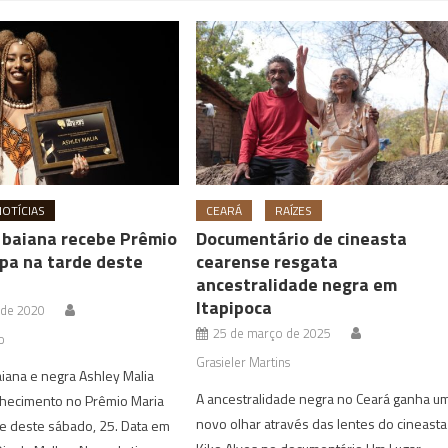
NOTÍCIAS
CEARÁ
RAÍZES
a baiana recebe Prêmio
Documentário de cineasta
ipa na tarde deste
cearense resgata
ancestralidade negra em
Itapipoca
 de 2020
25 de março de 2025
o
Grasieler Martins
baiana e negra Ashley Malia
A ancestralidade negra no Ceará ganha u
hecimento no Prêmio Maria
novo olhar através das lentes do cineasta
de deste sábado, 25. Data em