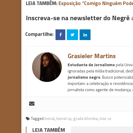
LEIA TAMBÉM:
Exposição “Comigo Ninguém Pode” 
Inscreva-se na newsletter do Negrê
Compartilhe:
Grasieler Martins
Estudante de Jornalismo
pela Univ
ignoradas pela mídia tradicional, de
jornalismo negro
. Busco potenciali
importam: a celebração e resistênci
jornalista como agente de mudança, 
Tagged
bienal
,
bienal sp
,
grada kilomba
,
mac ce
LEIA TAMBÉM