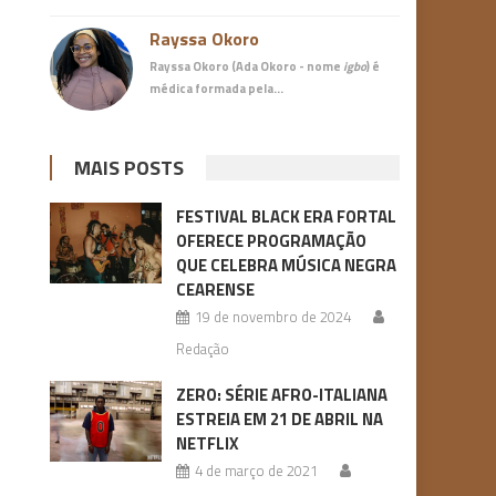
Rayssa Okoro
Rayssa Okoro (Ada Okoro - nome
igbo
) é
médica
formada pela…
MAIS POSTS
FESTIVAL BLACK ERA FORTAL
OFERECE PROGRAMAÇÃO
QUE CELEBRA MÚSICA NEGRA
CEARENSE
19 de novembro de 2024
Redação
ZERO: SÉRIE AFRO-ITALIANA
ESTREIA EM 21 DE ABRIL NA
NETFLIX
4 de março de 2021