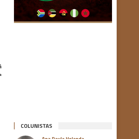
á
ª
COLUNISTAS
Ana Paula Holanda