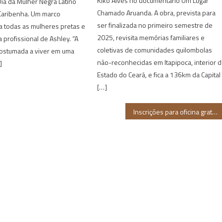
Kiko Alves no documentário Um Lugar
ia da Mulher Negra Latino
Chamado Aruanda. A obra, prevista para
Caribenha. Um marco
ser finalizada no primeiro semestre de
a todas as mulheres pretas e
2025, revisita memórias familiares e
a profissional de Ashley. “A
coletivas de comunidades quilombolas
costumada a viver em uma
não-reconhecidas em Itapipoca, interior 
]
Estado do Ceará, e fica a 136km da Capital
[…]
Inscrições para oficina gratuita sobre teatros negros seguem até 13 de setembro