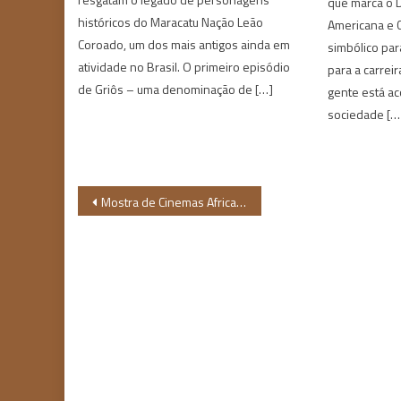
que marca o D
históricos do Maracatu Nação Leão
Americana e 
Coroado, um dos mais antigos ainda em
simbólico par
atividade no Brasil. O primeiro episódio
para a carreir
de Griôs – uma denominação de […]
gente está a
sociedade […
Navegação
Mostra de Cinemas Africanos promove estreias nacionais de 11 a 25 de setembro
de
Post