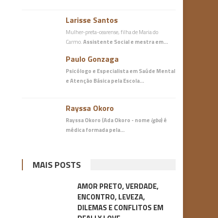
Larisse Santos
Mulher-preta-cearense, filha de Maria do
Carmo.
Assistente Social e mestra em…
Paulo Gonzaga
Psicólogo e Especialista em Saúde Mental
e Atenção Básica
pela Escola…
Rayssa Okoro
Rayssa Okoro (Ada Okoro - nome
igbo
) é
médica
formada pela…
MAIS POSTS
AMOR PRETO, VERDADE,
ENCONTRO, LEVEZA,
DILEMAS E CONFLITOS EM