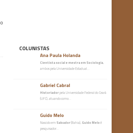
do
COLUNISTAS
Ana Paula Holanda
Cientista social e mestra em Sociologia
,
ambos pela Universidade Estadual…
Gabriel Cabral
Historiador
pela Universidade Federal do Ceará
(UFC), atuando como…
Guido Melo
Nascido em
Salvador
(Bahia),
Guido Melo
é
pesquisador…