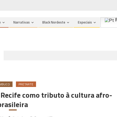
P
e
Narrativas
Black Nordeste
Especiais
MBUCO
PRETARTE
Recife como tributo à cultura afro-
brasileira