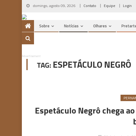
Skip
domingo, agosto 09, 2026
Contato
Equipe
Login
to
content
Sobre
Notícias
Olhares
Pretart
Advertisement
ESPETÁCULO NEGRÔ
TAG:
PERNA
Espetáculo Negrô chega ao 