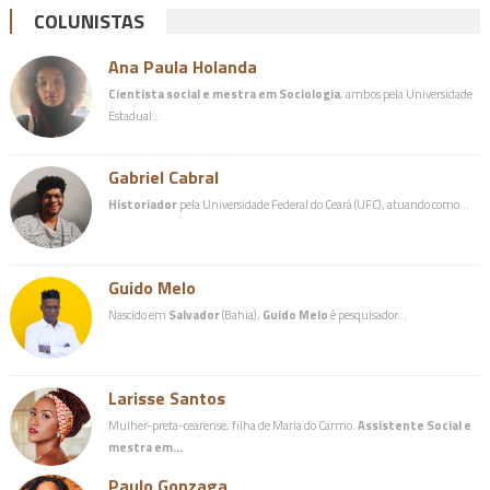
COLUNISTAS
Ana Paula Holanda
Cientista social e mestra em Sociologia
, ambos pela Universidade
Estadual…
Gabriel Cabral
Historiador
pela Universidade Federal do Ceará (UFC), atuando como…
Guido Melo
Nascido em
Salvador
(Bahia),
Guido Melo
é pesquisador…
Larisse Santos
Mulher-preta-cearense, filha de Maria do Carmo.
Assistente Social e
mestra em…
Paulo Gonzaga