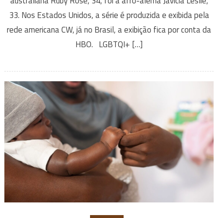
australiana Ruby Rose, 34, foi a afro-alemã Javicia Leslie,
33. Nos Estados Unidos, a série é produzida e exibida pela
rede americana CW, já no Brasil, a exibição fica por conta da
HBO. LGBTQI+ […]