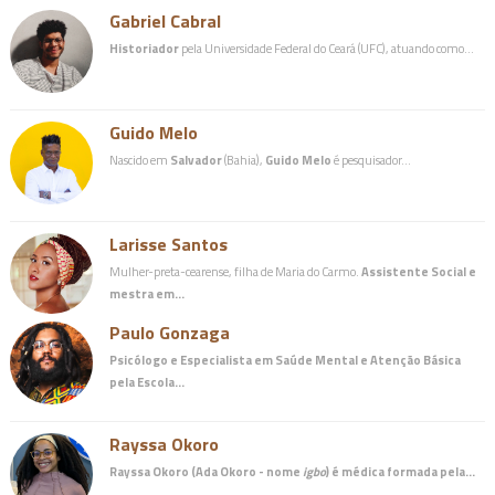
Gabriel Cabral
Historiador
pela Universidade Federal do Ceará (UFC), atuando como…
Guido Melo
Nascido em
Salvador
(Bahia),
Guido Melo
é pesquisador…
Larisse Santos
Mulher-preta-cearense, filha de Maria do Carmo.
Assistente Social e
mestra em…
Paulo Gonzaga
Psicólogo e Especialista em Saúde Mental e Atenção Básica
pela Escola…
Rayssa Okoro
Rayssa Okoro (Ada Okoro - nome
igbo
) é
médica
formada pela…