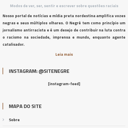
Modos de ver, ser, sentir e escrever sobre questões raciais
Nosso portal de notícias e mídia preta nordestina amplifica vozes
negras e seus múltiplos olhares. O Negrê tem como princípio um
jornalismo antirracista e é um desejo de contribuir na luta contra
o racismo na sociedade, imprensa e mundo, enquanto agente
catalisador.
Leia mais
INSTAGRAM: @SITENEGRE
[instagram-feed]
MAPA DO SITE
Sobre