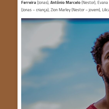
Ferreira
(Jonas),
Antônio Marcelo
(Nestor), Evana 
(Jonas – criança), Zion Marley (Nestor – jovem), Lili