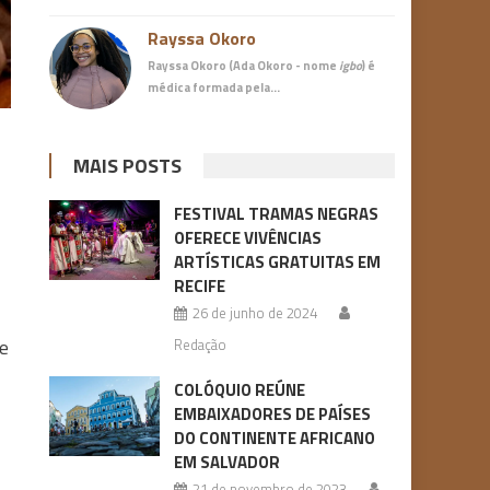
Rayssa Okoro
Rayssa Okoro (Ada Okoro - nome
igbo
) é
médica
formada pela…
MAIS POSTS
FESTIVAL TRAMAS NEGRAS
OFERECE VIVÊNCIAS
ARTÍSTICAS GRATUITAS EM
RECIFE
26 de junho de 2024
e
Redação
COLÓQUIO REÚNE
EMBAIXADORES DE PAÍSES
DO CONTINENTE AFRICANO
EM SALVADOR
21 de novembro de 2023