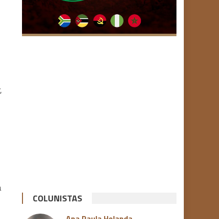
,
a
COLUNISTAS
Ana Paula Holanda