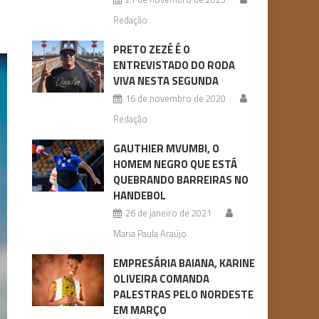
Redação
PRETO ZEZÉ É O
ENTREVISTADO DO RODA
VIVA NESTA SEGUNDA
16 de novembro de 2020
Redação
GAUTHIER MVUMBI, O
HOMEM NEGRO QUE ESTÁ
QUEBRANDO BARREIRAS NO
HANDEBOL
26 de janeiro de 2021
Maria Paula Araújo
EMPRESÁRIA BAIANA, KARINE
OLIVEIRA COMANDA
PALESTRAS PELO NORDESTE
EM MARÇO