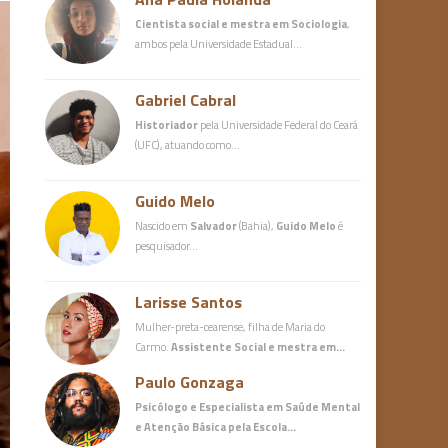
Cientista social e mestra em Sociologia
,
ambos pela Universidade Estadual…
Gabriel Cabral
Historiador
pela Universidade Federal do Ceará
(UFC), atuando como…
Guido Melo
Nascido em
Salvador
(Bahia),
Guido Melo
é
pesquisador…
Larisse Santos
Mulher-preta-cearense, filha de Maria do
Carmo.
Assistente Social e mestra em…
Paulo Gonzaga
Psicólogo e Especialista em Saúde Mental
e Atenção Básica
pela Escola…