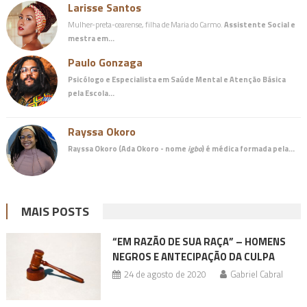
Larisse Santos
Mulher-preta-cearense, filha de Maria do Carmo.
Assistente Social e
mestra em…
Paulo Gonzaga
Psicólogo e Especialista em Saúde Mental e Atenção Básica
pela Escola…
Rayssa Okoro
Rayssa Okoro (Ada Okoro - nome
igbo
) é
médica
formada pela…
MAIS POSTS
“EM RAZÃO DE SUA RAÇA” – HOMENS
NEGROS E ANTECIPAÇÃO DA CULPA
24 de agosto de 2020
Gabriel Cabral