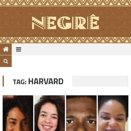
Skip
to
content
HARVARD
TAG: