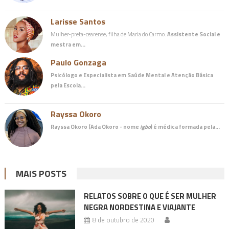
Larisse Santos
Mulher-preta-cearense, filha de Maria do Carmo.
Assistente Social e
mestra em…
Paulo Gonzaga
Psicólogo e Especialista em Saúde Mental e Atenção Básica
pela Escola…
Rayssa Okoro
Rayssa Okoro (Ada Okoro - nome
igbo
) é
médica
formada pela…
MAIS POSTS
RELATOS SOBRE O QUE É SER MULHER
NEGRA NORDESTINA E VIAJANTE
8 de outubro de 2020