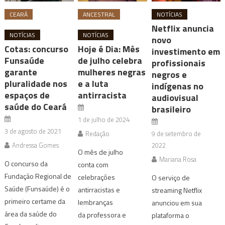
CEARÁ
ANCESTRAL
NOTÍCIAS
Netflix anuncia
NOTÍCIAS
NOTÍCIAS
novo
Cotas: concurso
Hoje é Dia: Mês
investimento em
Funsaúde
de julho celebra
profissionais
garante
mulheres negras
negros e
pluralidade nos
e a luta
indígenas no
espaços de
antirracista
audiovisual
saúde do Ceará
brasileiro
1 de julho de 2024
3 de agosto de 2021
Redação
9 de setembro de
Andressa Gomes
2022
O mês de julho
Mariana Rosa
O concurso da
conta com
Fundação Regional de
celebrações
O serviço de
Saúde (Funsaúde) é o
antirracistas e
streaming Netflix
primeiro certame da
lembranças
anunciou em sua
área da saúde do
da professora e
plataforma o