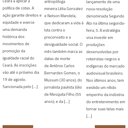
Ceará a aplicar a
antropóloga
lançamento de uma
política de cotas. A
mineira Lélia Gonzalez
nova resolução
ação garante direitos e
e Nelson Mandela,
denominada Segundo
equidade e exerce
que dedicaram a vida à
Ato na última segunda-
uma demanda
luta contra o
feira, 5. A estratégia
histórica dos
preconceito e a
visa investir em
movimentos de
desigualdade social. O
produções
promoção da
mês também marca as
desenvolvidas por
igualdade racial do
datas de morte
roteiristas negros e
Ceará. As inscrições
de Antônio Carlos
indígenas do mercado
vão até o próximo dia
Bernardes Gomes, o
audiovisual brasileiro.
19 de agosto.
Mussum (30 anos); do
Nos últimos anos, tem
Sancionada pelo […]
jornalista paulista Júlio
existido um nítido
de Mesquita Filho (55
empenho da indústria
anos); e da […]
do entretenimento em
tornar suas telas mais
[…]