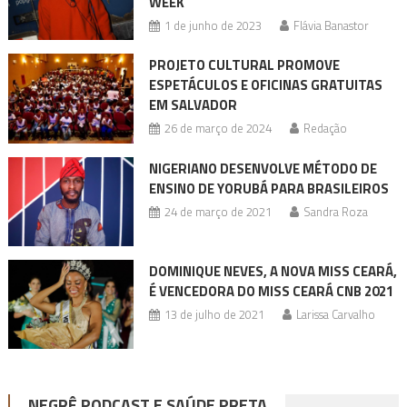
WEEK
1 de junho de 2023
Flávia Banastor
PROJETO CULTURAL PROMOVE
ESPETÁCULOS E OFICINAS GRATUITAS
EM SALVADOR
26 de março de 2024
Redação
NIGERIANO DESENVOLVE MÉTODO DE
ENSINO DE YORUBÁ PARA BRASILEIROS
24 de março de 2021
Sandra Roza
DOMINIQUE NEVES, A NOVA MISS CEARÁ,
É VENCEDORA DO MISS CEARÁ CNB 2021
13 de julho de 2021
Larissa Carvalho
NEGRÊ PODCAST E SAÚDE PRETA