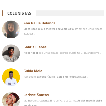
COLUNISTAS
Ana Paula Holanda
Cientista social e mestra em Sociologia
, ambos pela Universidade
Estadual…
Gabriel Cabral
Historiador
pela Universidade Federal do Ceará (UFC), atuando como…
Guido Melo
Nascido em
Salvador
(Bahia),
Guido Melo
é pesquisador…
Larisse Santos
Mulher-preta-cearense, filha de Maria do Carmo.
Assistente Social e
mestra em…