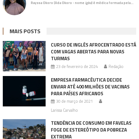
Rayssa Okoro (Ada Okoro - nome
igbo
) é
médica
formada pela…
MAIS POSTS
CURSO DE INGLÊS AFROCENTRADO ESTÁ
COM VAGAS ABERTAS PARA NOVAS
TURMAS
23 de fevereiro de 2024
Redação
EMPRESA FARMACÊUTICA DECIDE
ENVIAR ATÉ 400 MILHÕES DE VACINAS
PARA PAÍSES AFRICANOS
30 de março de 2021
Larissa Carvalho
TENDÊNCIA DE CONSUMO EM FAVELAS
FOGE DE ESTEREÓTIPO DA POBREZA
EXTREMA