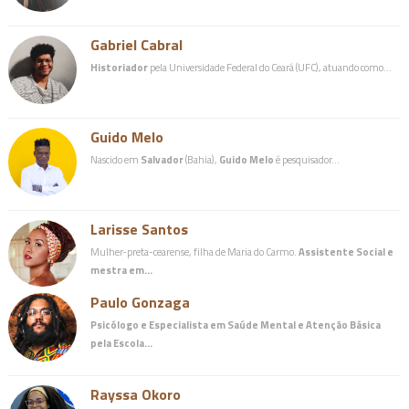
Gabriel Cabral
Historiador
pela Universidade Federal do Ceará (UFC), atuando como…
Guido Melo
Nascido em
Salvador
(Bahia),
Guido Melo
é pesquisador…
Larisse Santos
Mulher-preta-cearense, filha de Maria do Carmo.
Assistente Social e
mestra em…
Paulo Gonzaga
Psicólogo e Especialista em Saúde Mental e Atenção Básica
pela Escola…
Rayssa Okoro