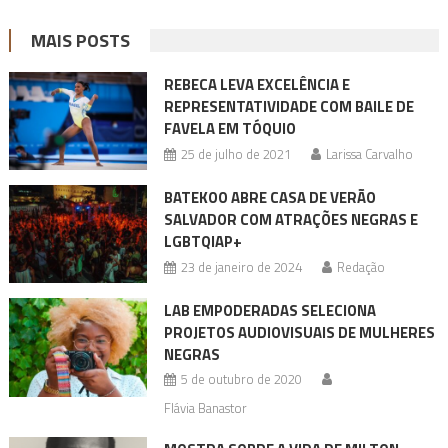
MAIS POSTS
REBECA LEVA EXCELÊNCIA E
REPRESENTATIVIDADE COM BAILE DE
FAVELA EM TÓQUIO
25 de julho de 2021
Larissa Carvalho
BATEKOO ABRE CASA DE VERÃO
SALVADOR COM ATRAÇÕES NEGRAS E
LGBTQIAP+
23 de janeiro de 2024
Redação
LAB EMPODERADAS SELECIONA
PROJETOS AUDIOVISUAIS DE MULHERES
NEGRAS
5 de outubro de 2020
Flávia Banastor