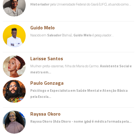
Historiador
pela Universidade Federal do Ceará (UFC), atuando como…
Guido Melo
Nascido em
Salvador
(Bahia),
Guido Melo
é pesquisador…
Larisse Santos
Mulher-preta-cearense, filha de Maria do Carmo.
Assistente Social e
mestra em…
Paulo Gonzaga
Psicólogo e Especialista em Saúde Mental e Atenção Básica
pela Escola…
Rayssa Okoro
Rayssa Okoro (Ada Okoro - nome
igbo
) é
médica
formada pela…