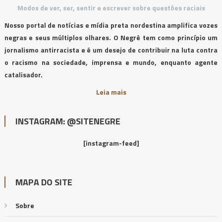
Modos de ver, ser, sentir e escrever sobre questões raciais
Nosso portal de notícias e mídia preta nordestina amplifica vozes
negras e seus múltiplos olhares. O Negrê tem como princípio um
jornalismo antirracista e é um desejo de contribuir na luta contra
o racismo na sociedade, imprensa e mundo, enquanto agente
catalisador.
Leia mais
INSTAGRAM: @SITENEGRE
[instagram-feed]
MAPA DO SITE
Sobre