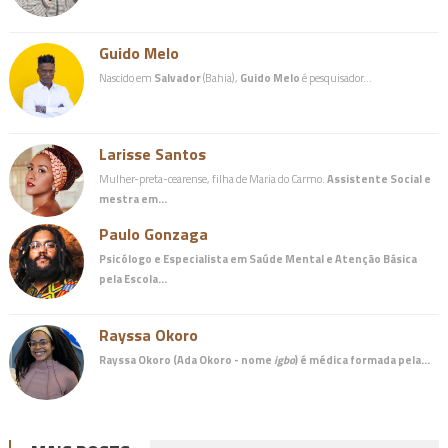
Guido Melo
Nascido em
Salvador
(Bahia),
Guido Melo
é pesquisador…
Larisse Santos
Mulher-preta-cearense, filha de Maria do Carmo.
Assistente Social e
mestra em…
Paulo Gonzaga
Psicólogo e Especialista em Saúde Mental e Atenção Básica
pela Escola…
Rayssa Okoro
Rayssa Okoro (Ada Okoro - nome
igbo
) é
médica
formada pela…