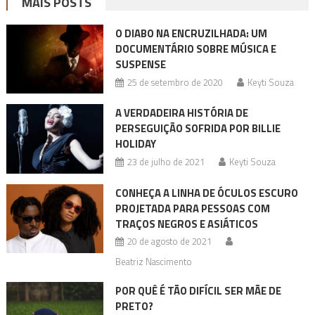
MAIS POSTS
O DIABO NA ENCRUZILHADA: UM
DOCUMENTÁRIO SOBRE MÚSICA E
SUSPENSE
25 de setembro de 2020
Keyti Souza
A VERDADEIRA HISTÓRIA DE
PERSEGUIÇÃO SOFRIDA POR BILLIE
HOLIDAY
23 de julho de 2021
Keyti Souza
CONHEÇA A LINHA DE ÓCULOS ESCURO
PROJETADA PARA PESSOAS COM
TRAÇOS NEGROS E ASIÁTICOS
20 de agosto de 2021
Beatriz Nascimento
POR QUÊ É TÃO DIFÍCIL SER MÃE DE
PRETO?