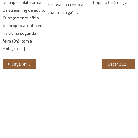
principais plataformas
hoje do Café da […]
raivosas ou como a
de streaming de áudio.
criada “amiga” […]
O lançamento oficial
do projeto aconteceu
na última segunda-
feira (04), com a
exibição […]
Navegação
Maya Angelou será primeira mulher negra a estampar moeda nos EUA
Oscar 2022: confira a lista completa dos indicados
de
Post