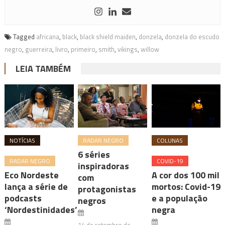
Tagged
africana
,
black
,
black shield maiden
,
donzela
,
donzela do escudo
negro
,
guerreira
,
livro
,
primeiro
,
smith
,
vikings
,
willow
LEIA TAMBÉM
NOTÍCIAS
RADAR NEGRO
COLUNAS
6 séries
RADAR NEGRO
COVID-19
inspiradoras
Eco Nordeste
A cor dos 100 mil
com
lança a série de
mortos: Covid-19
protagonistas
podcasts
e a população
negros
‘Nordestinidades’
negra