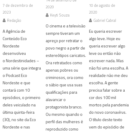
14 de setembro de
7 de dezembro de
10 de agosto de
2020
2023
2020
Keyti Souza
Redação
Gabriel Cabral
O cinema e a televisão
A Agência de
Eu queria escrever
sempre tiveram um
Conteúdo Eco
algo leve. Hoje eu
apreço por retratar o
Nordeste
queria escrever algo
povo negro a partir de
desenvolveu
leve ou então não
estereótipos caricatos.
o Nordestinidades –
escrever nada. Mas
Ora retratados como
uma série que integra
não foi uma escolha. A
apenas pobres ou
o Podcast Eco
realidade não me deu
criminosos, ora como
Nordeste e que
escolha. A gente
o sábio que usa suas
contará com 10
precisa falar sobre a
qualificações para
episódios, o primeiro
cor dos 100 mil
alavancar o
deles veiculado na
mortos pela pandemia
protagonista branco.
última quinta-feira
do novo coronavírus.
Ou mesmo quando o
(30), no site da Eco
O título deste texto
perfil das mulheres é
Nordeste e nas
vem do episódio de
reproduzido como