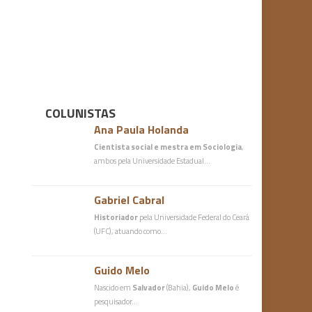
COLUNISTAS
Ana Paula Holanda
Cientista social e mestra em Sociologia
,
ambos pela Universidade Estadual…
Gabriel Cabral
Historiador
pela Universidade Federal do Ceará
(UFC), atuando como…
Guido Melo
Nascido em
Salvador
(Bahia),
Guido Melo
é
pesquisador…