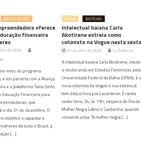
RADAR NEGRO
BAHIA
NOTÍCIAS
mpreendedora oferece
Intelectual baiana Carla
educação financeira
Akotirene estreia como
eres
colunista na Vogue nesta sext
bro de 2020
23 de julho de 2020
Lu Amâncio
es
A intelectual baiana Carla Akotirene, mestr
e doutoranda em Estudos Feministas pela
por meio do programa
Universidade Federal da Bahia (UFBA), é 
a, e em parceria com a Aliança
nova colunista da Vogue e sua estreia já
a e a plataforma Tamo Junto,
tem data e hora para acontecer. É nesta
o Educação Financeira para
sexta-feira, 24, às 19h, véspera do Dia da
preendedoras, que
Mulher Negra Latina e Caribenha, quando
té o dia 31 de dezembro. O
comanda a live “A mulher negra […]
o objetivo a capacitar e
 mulheres de todo o Brasil, a
cação […]