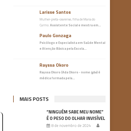
Larisse Santos
Mulher-preta-cearense, filha de Maria do
Carmo.
Assistente Social e mestra em…
Paulo Gonzaga
Psicólogo e Especialista em Saúde Mental
e Atenção Básica
pela Escola…
Rayssa Okoro
Rayssa Okoro (Ada Okoro - nome
igbo
) é
médica
formada pela…
MAIS POSTS
“NINGUÉM SABE MEU NOME”
É O PESO DO OLHAR INVISÍVEL
8 de novembro de 2024