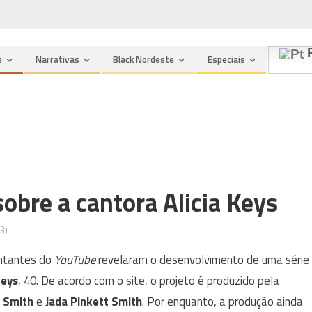
P
e
Narrativas
Black Nordeste
Especiais
obre a cantora Alicia Keys
3)
ntantes do
YouTube
revelaram o desenvolvimento de uma série
Keys
, 40. De acordo com o site, o projeto é produzido pela
l Smith
e
Jada Pinkett Smith
. Por enquanto, a produção ainda