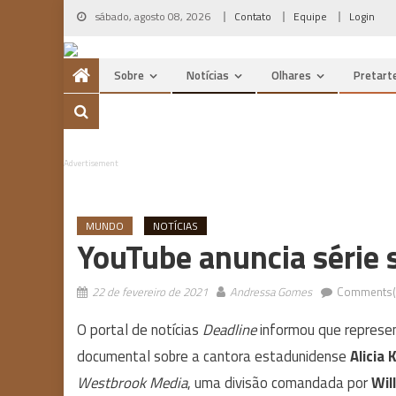
Skip
sábado, agosto 08, 2026
Contato
Equipe
Login
to
content
Sobre
Notícias
Olhares
Pretart
Advertisement
MUNDO
NOTÍCIAS
YouTube anuncia série s
22 de fevereiro de 2021
Andressa Gomes
Comments(
O portal de notícias
Deadline
informou que represe
documental sobre a cantora estadunidense
Alicia 
Westbrook Media
, uma divisão comandada por
Wil