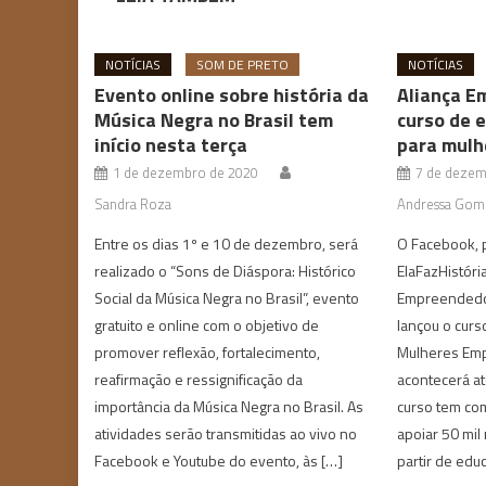
NOTÍCIAS
SOM DE PRETO
NOTÍCIAS
Evento online sobre história da
Aliança E
Música Negra no Brasil tem
curso de 
início nesta terça
para mulh
1 de dezembro de 2020
7 de dezem
Sandra Roza
Andressa Gom
Entre os dias 1º e 10 de dezembro, será
O Facebook, 
realizado o “Sons de Diáspora: Histórico
ElaFazHistóri
Social da Música Negra no Brasil”, evento
Empreendedor
gratuito e online com o objetivo de
lançou o curs
promover reflexão, fortalecimento,
Mulheres Em
reafirmação e ressignificação da
acontecerá a
importância da Música Negra no Brasil. As
curso tem com
atividades serão transmitidas ao vivo no
apoiar 50 mil
Facebook e Youtube do evento, às […]
partir de edu