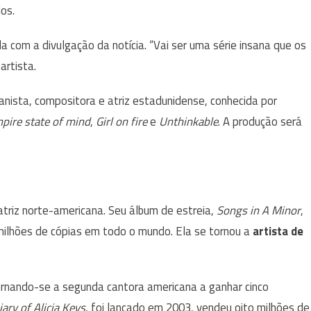
dos.
com a divulgação da notícia. “Vai ser uma série insana que os
 artista.
ianista, compositora e atriz estadunidense, conhecida por
pire state of mind
,
Girl on fire
e
Unthinkable
. A produção será
 atriz norte-americana. Seu álbum de estreia,
Songs in A Minor
,
milhões de cópias em todo o mundo. Ela se tornou a
artista de
rnando-se a segunda cantora americana a ganhar cinco
ary of Alicia Keys
, foi lançado em 2003, vendeu oito milhões de