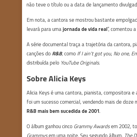
não teve o título ou a data de lançamento divulga
Em nota, a cantora se mostrou bastante empolgada 
levará para uma
jornada de vida real
”, comentou a
A série documental traça a trajetória da cantora, p
canções do
R&B
, como
If I ain’t got you
,
No one
,
Em
distribuída pelo
YouTube Originals
.
Sobre Alicia Keys
Alicia Keys é uma cantora, pianista, compositora e
foi um sucesso comercial, vendendo mais de doze 
R&B mais bem sucedida de 2001
.
O álbum ganhou cinco
Grammy Awards
em 2002, to
Grammys
em uma noite. Seu segundo álbum,
The Di