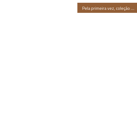
Pela primeira vez, coleção traduz para o inglês trabalhos de Beatriz Nascimento