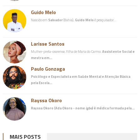
Guido Melo
Nascido em
Salvador
(Bahia),
Guido Melo
é pesquisador…
Larisse Santos
Mulher-preta-cearense, filha de Maria do Carmo.
Assistente Social e
mestra em…
Paulo Gonzaga
Psicólogo e Especialista em Saúde Mental e Atenção Básica
pela Escola…
Rayssa Okoro
Rayssa Okoro (Ada Okoro - nome
igbo
) é
médica
formada pela…
MAIS POSTS