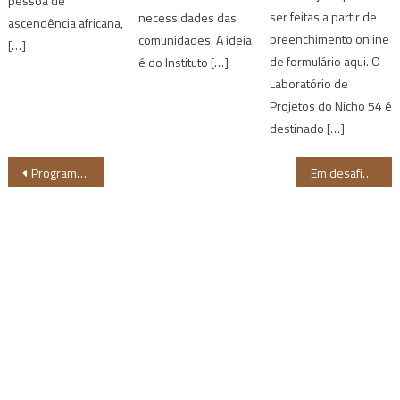
pessoa de
ser feitas a partir de
necessidades das
ascendência africana,
preenchimento online
comunidades. A ideia
[…]
de formulário aqui. O
é do Instituto […]
Laboratório de
Projetos do Nicho 54 é
destinado […]
Navegação
Programa de inglês exclusivo para pessoas negras recebe inscrições até 25 de agosto
Em desafio de moda, Dendezeiro cria peças icônicas e bolsa Filtro de Barro
de
Post