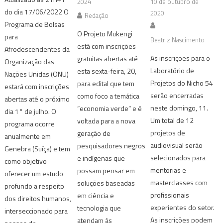
2024
10 de outubro de
do dia 17/06/2022 O
2020
Redação
Programa de Bolsas
O Projeto Mukengi
para
Beatriz Nascimento
está com inscrições
Afrodescendentes da
As inscrições para o
gratuitas abertas até
Organização das
Laboratório de
esta sexta-feira, 20,
Nações Unidas (ONU)
Projetos do Nicho 54
para edital que tem
estará com inscrições
serão encerradas
como foco a temática
abertas até o próximo
neste domingo, 11.
“economia verde” e é
dia 1° de julho. O
Um total de 12
voltada para a nova
programa ocorre
projetos de
geração de
anualmente em
audiovisual serão
pesquisadores negros
Genebra (Suíça) e tem
selecionados para
e indígenas que
como objetivo
mentorias e
possam pensar em
oferecer um estudo
masterclasses com
soluções baseadas
profundo a respeito
profissionais
em ciência e
dos direitos humanos,
experientes do setor.
tecnologia que
interseccionado para
As inscrições podem
atendam às