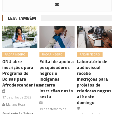
LEIA TAMBÉM
RADAR NEGRO
RADAR NEGRO
RADAR NEGRO
ONU abre
Edital de apoio a
Laboratório de
inscrições para
pesquisadores
audiovisual
Programa de
negros e
recebe
Bolsas para
indígenas
inscrições para
Afrodescendentes
encerra
projetos de
inscrições nesta
criadores negres
sexta
até este
17 de junho de 2022
domingo
Mariana Rosa
19 de setembro de
Atualizado às 21h41